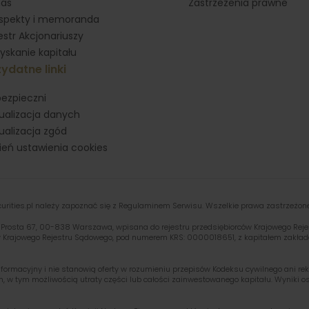
nas
Zastrzeżenia prawne
spekty i memoranda
estr Akcjonariuszy
yskanie kapitału
ydatne linki
ezpieczni
ualizacja danych
ualizacja zgód
eń ustawienia cookies
ities.pl należy zapoznać się z Regulaminem Serwisu. Wszelkie prawa zastrzeżon
ul. Prosta 67, 00-838 Warszawa, wpisana do rejestru przedsiębiorców Krajowego R
y Krajowego Rejestru Sądowego, pod numerem KRS: 0000018651, z kapitałem zakład
formacyjny i nie stanowią oferty w rozumieniu przepisów Kodeksu cywilnego ani rek
, w tym możliwością utraty części lub całości zainwestowanego kapitału. Wyniki os