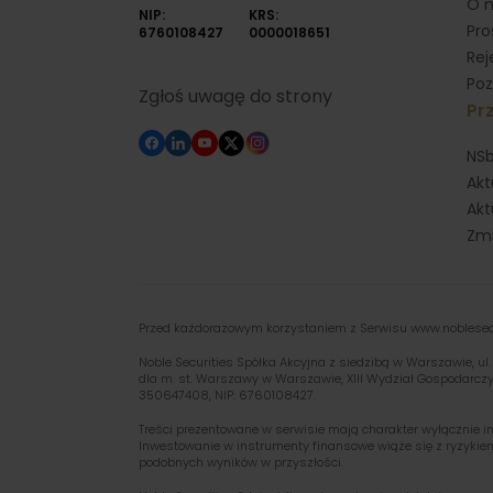
O 
NIP:
KRS:
Pro
6760108427
0000018651
Rej
Poz
Zgłoś uwagę do strony
Prz
NSb
Akt
Akt
Zmi
Przed każdorazowym korzystaniem z Serwisu www.noblesecur
Noble Securities Spółka Akcyjna z siedzibą w Warszawie, 
dla m. st. Warszawy w Warszawie, XIII Wydział Gospodarcz
350647408, NIP: 6760108427.
Treści prezentowane w serwisie mają charakter wyłącznie in
Inwestowanie w instrumenty finansowe wiąże się z ryzykiem
podobnych wyników w przyszłości.