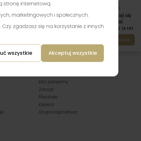
zą stronę internetową.
nych, marketingowych i społecznych.
Skontaktuj się
z nami
Czy zgadzasz się na korzystanie z innych
+48 12 422 31 00
Napisz do nas
O Noble Securities
uć wszystkie
Akceptuj wszystkie
ele
Misja
Dane firmy
Formularz kontaktowy
Kim jesteśmy
Zarząd
Placówki
Kariera
je
Grupa kapitałowa