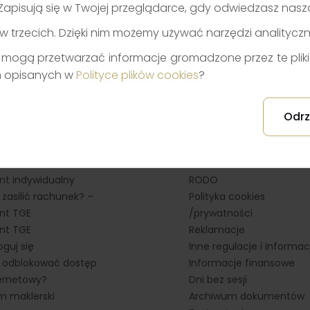
je. Zapisują się w Twojej przeglądarce, gdy odwiedzasz nas
w trzecich. Dzięki nim możemy używać narzędzi analitycz
mogą przetwarzać informacje gromadzone przez te pliki. 
h opisanych w
Polityce plików cookies
?
 klienta
Informacje prawne
Odrz
ierz aplikację NS Mobile
Regulaminy i Umowy Tab
óż rachunek
opłat i prowizji
 zasilić rachunek? –
MIFID
ent indywidualny
RODO
 zasilić rachunek? –
Polityka cookies
ent TGE
/prywatności
ent TGE
Reklamacje
oguj się
Inne regulacje i informac
 odblokować dostęp
Informacje finansowe
ernetowy?
Dni bez sesji
 maklerski
Archiwum dokumentów