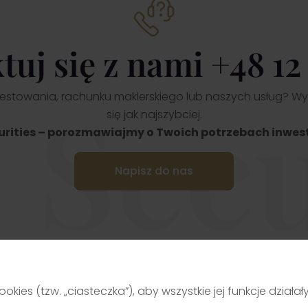
ązania inwestycyjne.
darzeniach
ra
Przejdź
Przejdź
h
 do zespołu Noble Securities i
rzez
jaj karierę w dynamicznym
tuj się z nami +48 12
wisku rynku kapitałowego,
tając z wiedzy ekspertów i
 30-letniego doświadczenia
 Secu
stowania, rachunku maklerskiego lub naszych usług? Wy
się jak najszybciej.
urities – porozmawiajmy o Twoich potrzebach inwes
Napisz do nas
ookies (tzw. „ciasteczka”), aby wszystkie jej funkcje działa