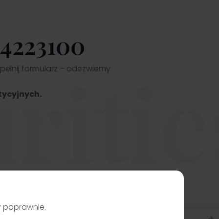
Przejdź
 4223100
ritie
pełnij formularz – odezwiemy
tycyjnych.
ły poprawnie.