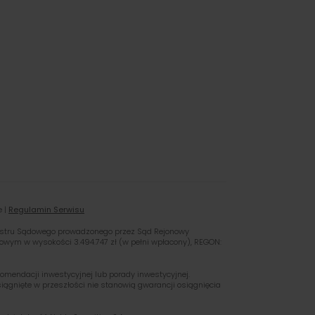
e |
Regulamin Serwisu
ejestru Sądowego prowadzonego przez Sąd Rejonowy
owym w wysokości 3.494.747 zł (w pełni wpłacony), REGON:
omendacji inwestycyjnej lub porady inwestycyjnej.
iągnięte w przeszłości nie stanowią gwarancji osiągnięcia