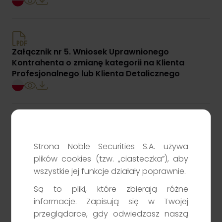
Załącznik nr 5. Wniosek Uprawnionego
Kontrahenta o zmianę kategorii na Klienta
Profesjonalnego lub Klienta Detalicznego
Załącznik nr 6. Wniosek Klienta Profesjonalnego
Strona Noble Securities S.A. używa
o zmianę kategorii na Uprawnionego
Kontrahenta
plików cookies (tzw. „ciasteczka”), aby
wszystkie jej funkcje działały poprawnie.
Są to pliki, które zbierają różne
informacje. Zapisują się w Twojej
przeglądarce, gdy odwiedzasz naszą