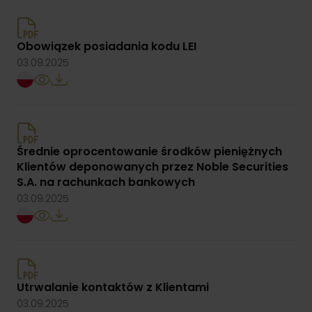
Obowiązek posiadania kodu LEI
03.09.2025
Klient TGE
Zapewniamy profesjonalną obsługę uczestników rynku energii i
towarów giełdowych. Nasze wsparcie obejmuje zarówno
doradztwo, jak i rozwiązania techniczne.
Przejdź
Średnie oprocentowanie środków pieniężnych
Klientów deponowanych przez Noble Securities
S.A. na rachunkach bankowych
03.09.2025
Utrwalanie kontaktów z Klientami
03.09.2025