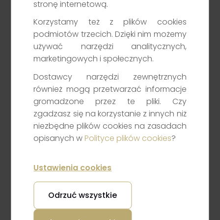
stronę internetową.
Wykonywanie zleceń
Korzystamy też z plików cookies
Klientów
podmiotów trzecich. Dzięki nim możemy
używać narzędzi analitycznych,
marketingowych i społecznych.
Dostawcy narzędzi zewnętrznych
również mogą przetwarzać informacje
Data
Powrót
gromadzone przez te pliki. Czy
zgadzasz się na korzystanie z innych niż
niezbędne plików cookies na zasadach
opisanych w
Polityce plików cookies
?
Informacja na temat pięciu najlepszych
systemów wykonywania zleceń, w których
Noble Securities S.A. wykonywał zlecenia
Ustawienia cookies
Klientów oraz uzyskanej jakości wykonywania
zleceń za rok 2025.
Odrzuć wszystkie