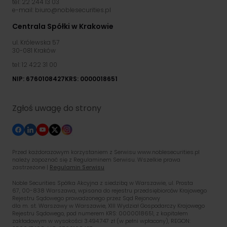
tel: 22 244 13 03
e-mail: biuro@noblesecurities.pl
Centrala Spółki w Krakowie
ul. Królewska 57
30-081 Kraków
tel: 12 422 31 00
NIP: 6760108427
KRS: 0000018651
Zgłoś uwagę do strony
Przed każdorazowym korzystaniem z Serwisu www.noblesecurities.pl
należy zapoznać się z Regulaminem Serwisu. Wszelkie prawa
zastrzeżone |
Regulamin Serwisu
Noble Securities Spółka Akcyjna z siedzibą w Warszawie, ul. Prosta
67, 00-838 Warszawa, wpisana do rejestru przedsiębiorców Krajowego
Rejestru Sądowego prowadzonego przez Sąd Rejonowy
dla m. st. Warszawy w Warszawie, XIII Wydział Gospodarczy Krajowego
Rejestru Sądowego, pod numerem KRS: 0000018651, z kapitałem
zakładowym w wysokości 3.494.747 zł (w pełni wpłacony), REGON: