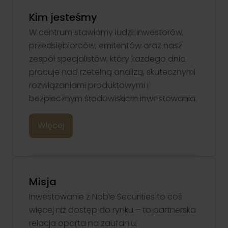
inwestycyjne oraz praktyczne aspekty inwestowania –
wszystko w przystępnej i interaktywnej formie.
Nasze oddziały
Kim jesteśmy
Blog NS
Zacznij od rachunku
W centrum stawiamy ludzi: inwestorów,
Formularz kontaktowy
Cykl edukacyjny - Inwestowanie od podstaw. Zobacz odcinki!
Grupa kapitałowa
przedsiębiorców, emitentów oraz nasz
zespół specjalistów, który każdego dnia
pracuje nad rzetelną analizą, skutecznymi
rozwiązaniami produktowymi i
bezpiecznym środowiskiem inwestowania.
Klient korporacyjny
Pomagamy spółkom w pozyskaniu kapitału poprzez emisję
Więcej
obligacji i akcji – na rynku publicznym i prywatnym. Kompleksowa
obsługa procesu.
Przejdź
Misja
Inwestowanie z Noble Securities to coś
więcej niż dostęp do rynku – to partnerska
relacja oparta na zaufaniu.