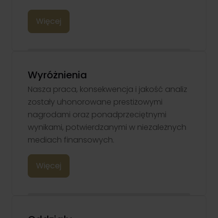
Więcej
Klient TGE
Zapewniamy profesjonalną obsługę uczestników rynku energii i
towarów giełdowych. Nasze wsparcie obejmuje zarówno
Wyróżnienia
doradztwo, jak i rozwiązania techniczne.
Przejdź
Nasza praca, konsekwencja i jakość analiz
zostały uhonorowane prestiżowymi
nagrodami oraz ponadprzeciętnymi
wynikami, potwierdzanymi w niezależnych
mediach finansowych.
Więcej