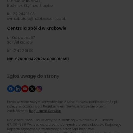
00-838 Warszawa
Budynek Skyliner, 13 piętro
tel: 22 244 13 03
e-mail: biuro@noblesecurities.pl
Centrala Spółki w Krakowie
ul. Królewska 57
30-081 Kraków
tel: 12 422 31 00
NIP: 6760108427
KRS: 0000018651
Zgłoś uwagę do strony
Przed każdorazowym korzystaniem z Serwisu www.noblesecurities.pl
należy zapoznać się z Regulaminem Serwisu. Wszelkie prawa
zastrzeżone |
Regulamin Serwisu
Noble Securities Spółka Akcyjna z siedzibą w Warszawie, ul. Prosta
67, 00-838 Warszawa, wpisana do rejestru przedsiębiorców Krajowego
Rejestru Sądowego prowadzonego przez Sąd Rejonowy