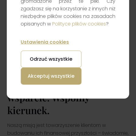
gromadzone przez te pliki. Czy
zgadzasz się na korzystanie z innych niż
niezbędne plików cookies na zasadach
opisanych w
Polityce plików cookies
?
Regulacje / Archiwum
dokumentów
Ustawienia cookies
Dokumenty
Odrzuć wszystkie
Akceptuj wszystkie
Twoje cele. Nasze
wsparcie. Wspólny
kierunek.
Naszą misją jest towarzyszenie klientom w
budowaniu ich finansowej przyszłości – świadomie,