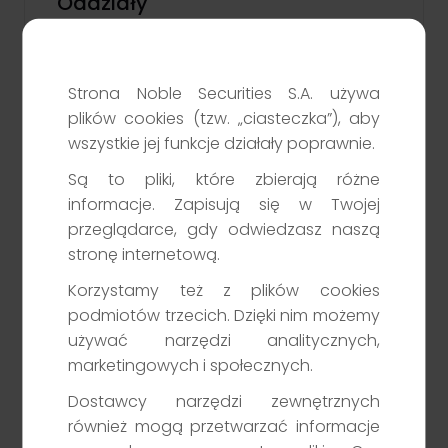
Oddziały
Zobacz listę placówek
Sprawdź
Strona Noble Securities S.A. używa
plików cookies (tzw. „ciasteczka”), aby
wszystkie jej funkcje działały poprawnie.
Są to pliki, które zbierają różne
Aktualizacja danych dokumentu
informacje. Zapisują się w Twojej
tożsamości
przeglądarce, gdy odwiedzasz naszą
stronę internetową.
Sprawdź
Korzystamy też z plików cookies
podmiotów trzecich. Dzięki nim możemy
używać narzędzi analitycznych,
marketingowych i społecznych.
Regulacje
Dostawcy narzędzi zewnętrznych
Polityka informacyjna
również mogą przetwarzać informacje