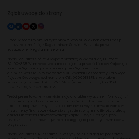
Zgłoś uwagę do strony
Przed każdorazowym korzystaniem z Serwisu www.noblesecurities.pl
należy zapoznać się z Regulaminem Serwisu. Wszelkie prawa
zastrzeżone |
Regulamin Serwisu
Noble Securities Spółka Akcyjna z siedzibą w Warszawie, ul. Prosta
67, 00-838 Warszawa, wpisana do rejestru przedsiębiorców Krajowego
Rejestru Sądowego prowadzonego przez Sąd Rejonowy
dla m. st. Warszawy w Warszawie, XIII Wydział Gospodarczy Krajowego
Rejestru Sądowego, pod numerem KRS: 0000018651, z kapitałem
zakładowym w wysokości 3.494.747 zł (w pełni wpłacony), REGON:
350647408, NIP: 6760108427.
Treści prezentowane w serwisie mają charakter wyłącznie informacyjny i
nie stanowią oferty w rozumieniu przepisów Kodeksu cywilnego ani
rekomendacji inwestycyjnej lub porady inwestycyjnej. Inwestowanie w
instrumenty finansowe wiąże się z ryzykiem, w tym możliwością utraty
części lub całości zainwestowanego kapitału. Wyniki osiągnięte w
przeszłości nie stanowią gwarancji osiągnięcia podobnych wyników w
przyszłości.
Noble Securities S.A. jest firmą inwestycyjną działającą na podstawie
zezwoleń Komisji Nadzoru Finansowego, która jest organem nadzorującym