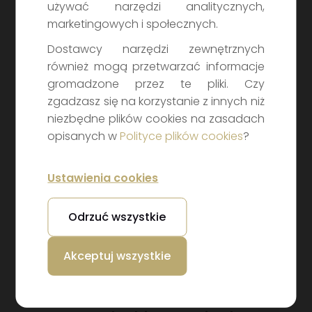
używać narzędzi analitycznych,
Prezentacja
marketingowych i społecznych.
Wybierz kraj
Dostawcy narzędzi zewnętrznych
również mogą przetwarzać informacje
gromadzone przez te pliki. Czy
zgadzasz się na korzystanie z innych niż
niezbędne plików cookies na zasadach
Wybierz
opisanych w
Polityce plików cookies
?
Ustawienia cookies
Odrzuć wszystkie
Masz pytania dotyczące inwestowania, rachunku
Akceptuj wszystkie
maklerskiego lub naszych usług? Wypełnij formularz
– odezwiemy się jak najszybciej.
Noble Securities – porozmawiajmy o Twoich