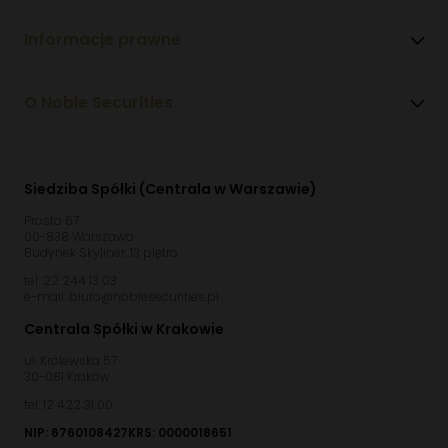
Informacje prawne
O Noble Securities
Siedziba Spółki (Centrala w Warszawie)
Prosta 67
00-838 Warszawa
Budynek Skyliner, 13 piętro
tel: 22 244 13 03
e-mail: biuro@noblesecurities.pl
Centrala Spółki w Krakowie
ul. Królewska 57
30-081 Kraków
tel: 12 422 31 00
NIP: 6760108427
KRS: 0000018651