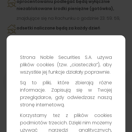
oprocentowaniu podlegać będą wyłącznie
niezablokowane środki pieniężne (gotówka),
znajdujące się na Rachunku o godzinie 23: 59: 59,
odsetki naliczane będą za każdy dzień
i będą księgowane najpóźniej do 10 dnia
roboczego po zakończeniu każdego kwartału 2026
cje ro
roku wyłącznie Klientom, którzy w dniu księgowania
Strona Noble Securities S.A. używa
odsetek będą posiadali otwarty Rachunek
plików cookies (tzw. „ciasteczka”), aby
maklerski.
wszystkie jej funkcje działały poprawnie.
Są to pliki, które zbierają różne
informacje. Zapisują się w Twojej
przeglądarce, gdy odwiedzasz naszą
stronę internetową.
Korzystamy też z plików cookies
podmiotów trzecich. Dzięki nim możemy
używać narzędzi analitycznych,
Fundacje rodzinne mogą zwiększać zyski na