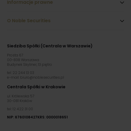
Informacje prawne
O Noble Securities
Siedziba Spółki (Centrala w Warszawie)
Prosta 67
00-838 Warszawa
Budynek Skyliner, 13 piętro
tel: 22 244 13 03
e-mail: biuro@noblesecurities.pl
Centrala Spółki w Krakowie
ul. Królewska 57
30-081 Kraków
tel: 12 422 31 00
NIP: 6760108427
KRS: 0000018651