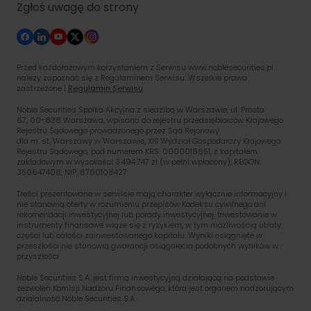
Zgłoś uwagę do strony
Przed każdorazowym korzystaniem z Serwisu www.noblesecurities.pl
należy zapoznać się z Regulaminem Serwisu. Wszelkie prawa
zastrzeżone |
Regulamin Serwisu
Noble Securities Spółka Akcyjna z siedzibą w Warszawie, ul. Prosta
67, 00-838 Warszawa, wpisana do rejestru przedsiębiorców Krajowego
Rejestru Sądowego prowadzonego przez Sąd Rejonowy
dla m. st. Warszawy w Warszawie, XIII Wydział Gospodarczy Krajowego
Rejestru Sądowego, pod numerem KRS: 0000018651, z kapitałem
zakładowym w wysokości 3.494.747 zł (w pełni wpłacony), REGON:
350647408, NIP: 6760108427.
Treści prezentowane w serwisie mają charakter wyłącznie informacyjny i
nie stanowią oferty w rozumieniu przepisów Kodeksu cywilnego ani
rekomendacji inwestycyjnej lub porady inwestycyjnej. Inwestowanie w
instrumenty finansowe wiąże się z ryzykiem, w tym możliwością utraty
części lub całości zainwestowanego kapitału. Wyniki osiągnięte w
przeszłości nie stanowią gwarancji osiągnięcia podobnych wyników w
przyszłości.
Noble Securities S.A. jest firmą inwestycyjną działającą na podstawie
zezwoleń Komisji Nadzoru Finansowego, która jest organem nadzorującym
działalność Noble Securities S.A.