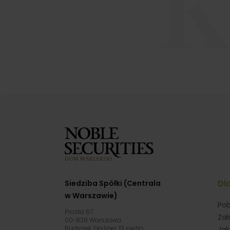
K
Dla
Siedziba Spółki (Centrala
w Warszawie)
Pob
Prosta 67
Zał
00-838 Warszawa
Budynek Skyliner, 13 piętro
Jak