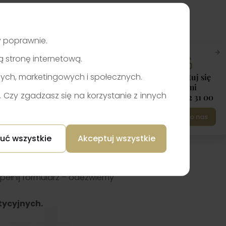
ły poprawnie.
zą stronę internetową.
nych, marketingowych i społecznych.
Skontaktuj się
z nami
Czy zgadzasz się na korzystanie z innych
+48 12 422 31 00
Napisz do nas
uć wszystkie
Akceptuj wszystkie
pełnij formularz – odezwiemy
tycyjnych.