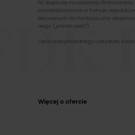
FIZ skupia się na udzielaniu finansowani
przedsiębiorstwom w formule niepubliczny
FDK R
kierowanych do Funduszu oraz obejmowa
niego („private debt”).
Cena emisyjna jednego certyfikatu inwe
Więcej o ofercie