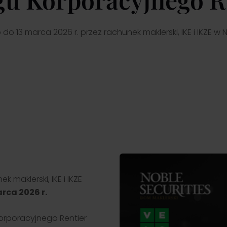
ązania inwestycyjne.
darzeniach
ra
Przejdź
Przejdź
h
 do zespołu Noble Securities i
rzez
jaj karierę w dynamicznym
 13 marca 2026 r. przez rachunek maklerski, IKE i IKZE w N
wisku rynku kapitałowego,
tając z wiedzy ekspertów i
 30-letniego doświadczenia
maklerski, IKE i IKZE
rca 2026 r.
orporacyjnego Rentier