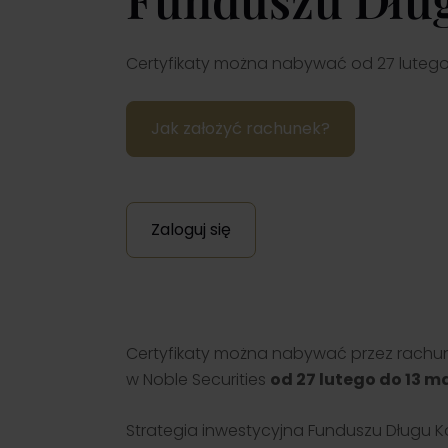
rozwi
Informacje o z
Przejdź
Karie
korporacyjnyc
Dołącz
udostępniane p
rozwi
Emitentów
Certyfikaty można nabywać od 27 lutego do
środo
korzys
ponad
firmy.
Jak założyć rachunek?
Zaloguj się
Certyfikaty można nabywać przez rachunek 
w Noble Securities
od 27 lutego do 13 ma
Strategia inwestycyjna Funduszu Długu K