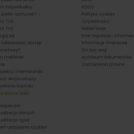
ent indywidualny
RODO
 zasilić rachunek? –
Polityka cookies
ent TGE
/prywatności
ent TGE
Reklamacje
oguj się
Inne regulacje i informac
 odblokować dostęp
Informacje finansowe
ernetowy?
Dni bez sesji
 maklerski
Archiwum dokumentów
nas
Zastrzeżenia prawne
spekty i memoranda
estr Akcjonariuszy
yskanie kapitału
ydatne linki
ezpieczni
ualizacja danych
ualizacja zgód
eń ustawienia cookies