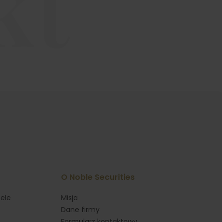
kt
O Noble Securities
ele
Misja
Dane firmy
Formularz kontaktowy