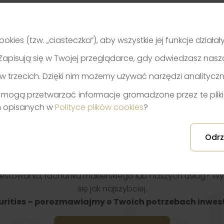
ookies (tzw. „ciasteczka”), aby wszystkie jej funkcje działa
je. Zapisują się w Twojej przeglądarce, gdy odwiedzasz nas
w trzecich. Dzięki nim możemy używać narzędzi analitycz
mogą przetwarzać informacje gromadzone przez te pliki. 
h opisanych w
Polityce plików cookies
?
Odrz
stowania, rachunku maklerskiego lub naszych usług? Wy
się jak najszybciej.
urities – porozmawiajmy o Twoich potrzebach inwes