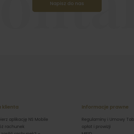
onta
Napisz do nas
 klienta
Informacje prawne
ierz aplikację NS Mobile
Regulaminy i Umowy Tab
óż rachunek
opłat i prowizji
 zasilić rachunek? –
MIFID