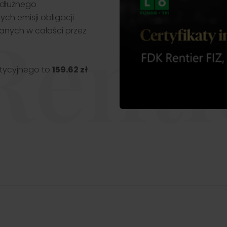
a dłużnego
ch emisji obligacji
enti
nych w całości przez
stycyjnego to
159.62 zł