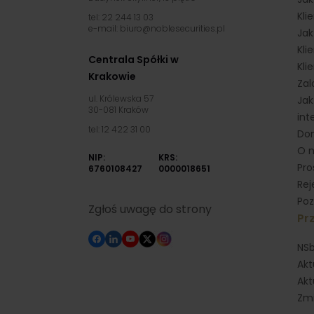
Kli
tel: 22 244 13 03
e-mail: biuro@noblesecurities.pl
Jak
Kli
Centrala Spółki w
Kli
Krakowie
Zal
ul. Królewska 57
Jak
30-081 Kraków
int
tel: 12 422 31 00
Dom
O 
NIP:
KRS:
Pro
6760108427
0000018651
Rej
Poz
Zgłoś uwagę do strony
Prz
NSb
Akt
Akt
Zmi