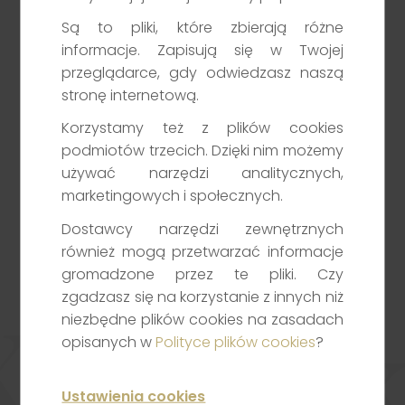
14.04.2025
Są to pliki, które zbierają różne
informacje. Zapisują się w Twojej
przeglądarce, gdy odwiedzasz naszą
Klient TGE
stronę internetową.
Zapewniamy profesjonalną obsługę uczestników rynku energii i
towarów giełdowych. Nasze wsparcie obejmuje zarówno
Korzystamy też z plików cookies
doradztwo, jak i rozwiązania techniczne.
podmiotów trzecich. Dzięki nim możemy
Przejdź
używać narzędzi analitycznych,
marketingowych i społecznych.
Dostawcy narzędzi zewnętrznych
Masz pytania dotyczące inwestowania, rachunku
również mogą przetwarzać informacje
maklerskiego lub naszych usług? Wypełnij formularz
gromadzone przez te pliki. Czy
– odezwiemy się jak najszybciej.
Kontak
zgadzasz się na korzystanie z innych niż
Noble Securities – porozmawiajmy o Twoich
niezbędne plików cookies na zasadach
potrzebach inwestycyjnych.
opisanych w
Polityce plików cookies
?
Napisz do nas
Ustawienia cookies