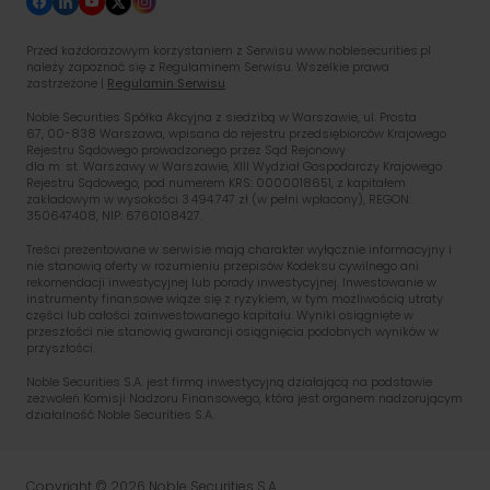
Przed każdorazowym korzystaniem z Serwisu www.noblesecurities.pl
należy zapoznać się z Regulaminem Serwisu. Wszelkie prawa
zastrzeżone |
Regulamin Serwisu
Noble Securities Spółka Akcyjna z siedzibą w Warszawie, ul. Prosta
67, 00-838 Warszawa, wpisana do rejestru przedsiębiorców Krajowego
Rejestru Sądowego prowadzonego przez Sąd Rejonowy
dla m. st. Warszawy w Warszawie, XIII Wydział Gospodarczy Krajowego
Rejestru Sądowego, pod numerem KRS: 0000018651, z kapitałem
zakładowym w wysokości 3.494.747 zł (w pełni wpłacony), REGON:
350647408, NIP: 6760108427.
Treści prezentowane w serwisie mają charakter wyłącznie informacyjny i
nie stanowią oferty w rozumieniu przepisów Kodeksu cywilnego ani
rekomendacji inwestycyjnej lub porady inwestycyjnej. Inwestowanie w
instrumenty finansowe wiąże się z ryzykiem, w tym możliwością utraty
części lub całości zainwestowanego kapitału. Wyniki osiągnięte w
przeszłości nie stanowią gwarancji osiągnięcia podobnych wyników w
przyszłości.
Noble Securities S.A. jest firmą inwestycyjną działającą na podstawie
zezwoleń Komisji Nadzoru Finansowego, która jest organem nadzorującym
działalność Noble Securities S.A.
PL
EN
Copyright © 2026 Noble Securities S.A.