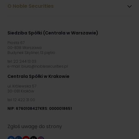
O Noble Securities
Siedziba Spółki (Centrala w Warszawie)
Prosta 67
00-838 Warszawa
Budynek Skyliner, 13 piętro
tel: 22 244 13 03
e-mail: biuro@noblesecurities.pl
Centrala Spółki w Krakowie
ul. Królewska 57
30-081 Kraków
tel: 12 422 31 00
NIP: 6760108427
KRS: 0000018651
Zgłoś uwagę do strony