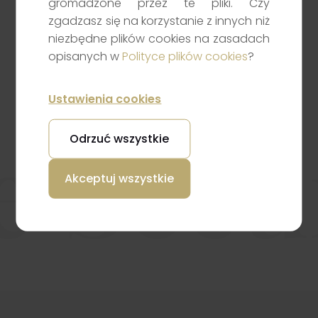
gromadzone przez te pliki. Czy
zgadzasz się na korzystanie z innych niż
Skontaktuj się z nami +48
niezbędne plików cookies na zasadach
12 4223100
opisanych w
Polityce plików cookies
?
Masz pytania dotyczące inwestowania, rachunku
Ustawienia cookies
maklerskiego lub naszych usług? Wypełnij formularz
– odezwiemy się jak najszybciej.
e Secur
Odrzuć wszystkie
Noble Securities – porozmawiajmy o Twoich
potrzebach inwestycyjnych.
Akceptuj wszystkie
Napisz do nas