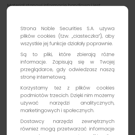
Materiał stanowi informację handlową i jest
upowszechniany wyłącznie w celu reklamy lub promocji
usług Noble Securities S.A. z siedzibą w Warszawie (00-
838) przy ul. Prostej 67,
www.noblesecurities.pl
.
Strona Noble Securities S.A. używa
Klient TGE
plików cookies (tzw. „ciasteczka”), aby
Inwestowanie w instrumenty finansowe wiąże się z
Zapewniamy profesjonalną obsługę uczestników rynku energii i
towarów giełdowych. Nasze wsparcie obejmuje zarówno
ryzykiem utraty całości lub części zainwestowanych
wszystkie jej funkcje działały poprawnie.
doradztwo, jak i rozwiązania techniczne.
środków. Szczegółowe informacje o usługach
Przejdź
Są to pliki, które zbierają różne
świadczonych przez Noble Securities S.A. oraz o ryzyku
związanym z inwestowaniem w instrumenty finansowe
informacje. Zapisują się w Twojej
dostępne są na: www.noblesecurities.pl (sekcja:
przeglądarce, gdy odwiedzasz naszą
Informacje prawne). Badanie odpowiedniości usługi
stronę internetową.
dokonywane jest przed zawarciem odpowiedniej
umowy.
Korzystamy też z plików cookies
podmiotów trzecich. Dzięki nim możemy
używać narzędzi analitycznych,
marketingowych i społecznych.
Dostawcy narzędzi zewnętrznych
również mogą przetwarzać informacje