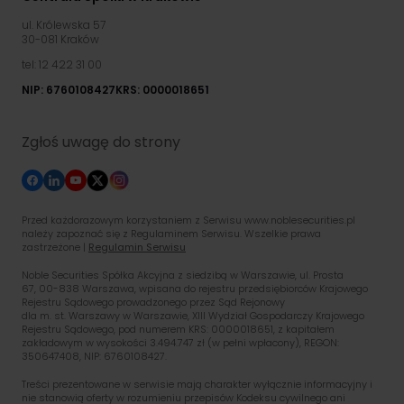
ul. Królewska 57
30-081 Kraków
tel: 12 422 31 00
NIP: 6760108427
KRS: 0000018651
Zgłoś uwagę do strony
Przed każdorazowym korzystaniem z Serwisu www.noblesecurities.pl
należy zapoznać się z Regulaminem Serwisu. Wszelkie prawa
zastrzeżone |
Regulamin Serwisu
Noble Securities Spółka Akcyjna z siedzibą w Warszawie, ul. Prosta
67, 00-838 Warszawa, wpisana do rejestru przedsiębiorców Krajowego
Rejestru Sądowego prowadzonego przez Sąd Rejonowy
dla m. st. Warszawy w Warszawie, XIII Wydział Gospodarczy Krajowego
Rejestru Sądowego, pod numerem KRS: 0000018651, z kapitałem
zakładowym w wysokości 3.494.747 zł (w pełni wpłacony), REGON:
350647408, NIP: 6760108427.
Treści prezentowane w serwisie mają charakter wyłącznie informacyjny i
nie stanowią oferty w rozumieniu przepisów Kodeksu cywilnego ani