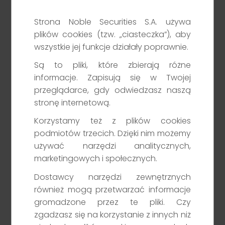
zawierającym informacje o Obligacjach oraz ich
Ofercie jest Prospekt (wraz z ewentualnymi
Strona Noble Securities S.A. używa
plików cookies (tzw. „ciasteczka”), aby
późniejszymi suplementami oraz komunikatami
wszystkie jej funkcje działały poprawnie.
aktualizującymi) („Prospekt”), oraz Ostateczne
Warunki Emisji danej serii Obligacji („OWE”), które są
Są to pliki, które zbierają różne
dostępne na stronie internetowej Emitenta
informacje. Zapisują się w Twojej
www[.]cavatina[.]pl oraz na stronie internetowej
przeglądarce, gdy odwiedzasz naszą
Noble Securities S.A. (www[.]noblesecurities[.]pl).
stronę internetową.
Korzystamy też z plików cookies
Inwestycja w Obligacje emitowane przez Emitenta
podmiotów trzecich. Dzięki nim możemy
wiąże się z ryzykiem utraty części lub całości
używać narzędzi analitycznych,
zainwestowanych środków.
marketingowych i społecznych.
Inwestycja w Obligacje oferowane na podstawie
Dostawcy narzędzi zewnętrznych
Prospektu wiąże się z szeregiem ryzyk właściwych
również mogą przetwarzać informacje
dla dłużnych papierów wartościowych.
gromadzone przez te pliki. Czy
zgadzasz się na korzystanie z innych niż
Inwestycja w Obligacje nie gwarantuje osiągnięcia