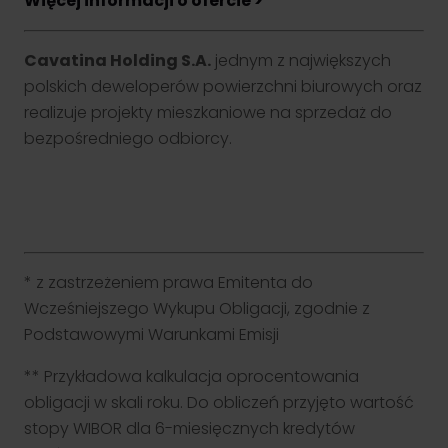
Więcej informacji o ofercie >
inwestycyjne oraz praktyczne aspekty inwestowania –
wszystko w przystępnej i interaktywnej formie.
Nasze oddziały
Blog NS
Zacznij od rachunku
Cavatina Holding S.A.
jednym z największych
Formularz kontaktowy
Cykl edukacyjny - Inwestowanie od podstaw. Zobacz odcinki!
Grupa kapitałowa
polskich deweloperów powierzchni biurowych oraz
realizuje projekty mieszkaniowe na sprzedaż do
bezpośredniego odbiorcy.
Klient korporacyjny
Pomagamy spółkom w pozyskaniu kapitału poprzez emisję
obligacji i akcji – na rynku publicznym i prywatnym. Kompleksowa
obsługa procesu.
* z zastrzeżeniem prawa Emitenta do
Przejdź
Wcześniejszego Wykupu Obligacji, zgodnie z
Podstawowymi Warunkami Emisji
** Przykładowa kalkulacja oprocentowania
obligacji w skali roku. Do obliczeń przyjęto wartość
stopy WIBOR dla 6-miesięcznych kredytów