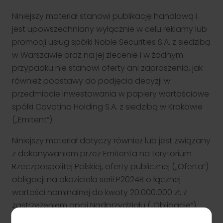
Niniejszy materiał stanowi publikację handlową i
jest upowszechniany wyłącznie w celu reklamy lub
promocji usług spółki Noble Securities S.A. z siedzibą
w Warszawie oraz na jej zlecenie i w żadnym
przypadku nie stanowi oferty ani zaproszenia, jak
również podstawy do podjęcia decyzji w
przedmiocie inwestowania w papiery wartościowe
spółki Cavatina Holding S.A. z siedzibą w Krakowie
(„Emitent”).
Niniejszy materiał dotyczy również lub jest związany
z dokonywaniem przez Emitenta na terytorium
Rzeczpospolitej Polskiej, oferty publicznej („Oferta”)
obligacji na okaziciela serii P2024B o łącznej
wartości nominalnej do kwoty 20.000.000 zł, z
zastrzeżeniem opcji Nadprzydziału („Obligacje”).
Jedynym prawnie wiążącym dokumentem