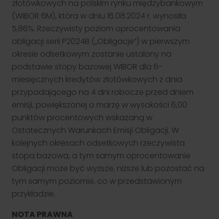
złotówkowych na polskim rynku międzybankowym
(WIBOR 6M), która w dniu 16.08.2024 r. wynosiła
5,86%. Rzeczywisty poziom oprocentowania
obligacji serii P2024B („Obligacje”) w pierwszym
Klient TGE
okresie odsetkowym zostanie ustalony na
Zapewniamy profesjonalną obsługę uczestników rynku energii i
podstawie stopy bazowej WIBOR dla 6-
towarów giełdowych. Nasze wsparcie obejmuje zarówno
doradztwo, jak i rozwiązania techniczne.
miesięcznych kredytów złotówkowych z dnia
Przejdź
przypadającego na 4 dni robocze przed dniem
emisji, powiększonej o marżę w wysokości 6,00
punktów procentowych wskazaną w
Ostatecznych Warunkach Emisji Obligacji. W
kolejnych okresach odsetkowych rzeczywista
stopa bazowa, a tym samym oprocentowanie
Obligacji może być wyższe, niższe lub pozostać na
tym samym poziomie, co w przedstawionym
przykładzie.
NOTA PRAWNA