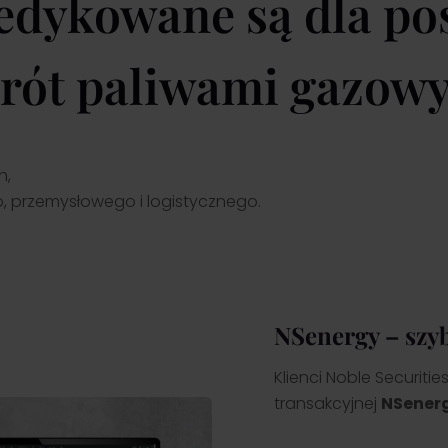
dedykowane są dla po
brót paliwami gazow
h,
o, przemysłowego i logistycznego.
NSenergy – szy
Klienci Noble Securiti
transakcyjnej
NSener