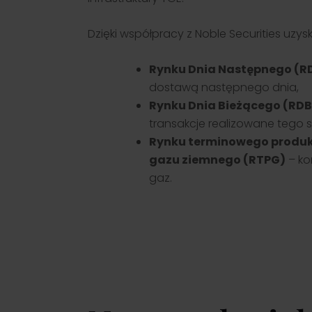
Dzięki współpracy z Noble Securities uzy
Rynku Dnia Następnego (R
dostawą następnego dnia,
Rynku Dnia Bieżącego (RD
transakcje realizowane tego 
Rynku terminowego produ
gazu ziemnego (RTPG)
– ko
gaz.