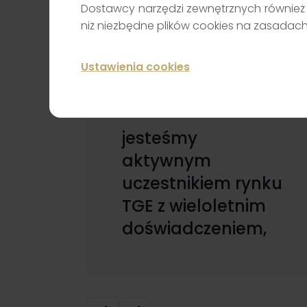
Securities?
Dostawcy narzędzi zewnętrznych również 
niż niezbędne plików cookies na zasadac
Ustawienia cookies
jesteśmy
aktywnym
uczestnikiem rynku
TGE z wieloletnim
doświadczeniem,