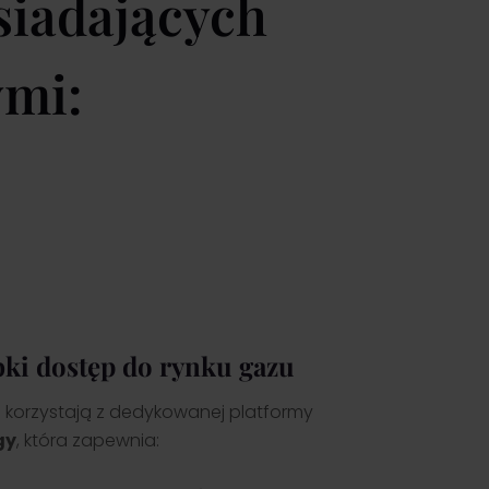
siadających
ymi:
bki dostęp do rynku gazu
es korzystają z dedykowanej platformy
gy
, która zapewnia: