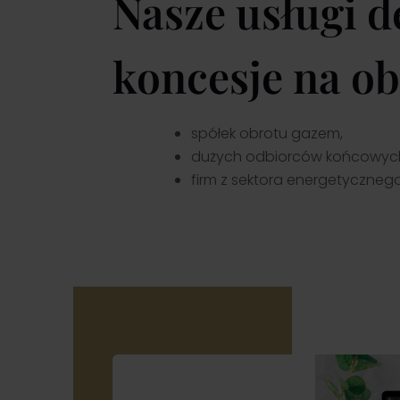
Nasze usługi 
koncesje na o
spółek obrotu gazem,
dużych odbiorców końcowyc
firm z sektora energetyczneg