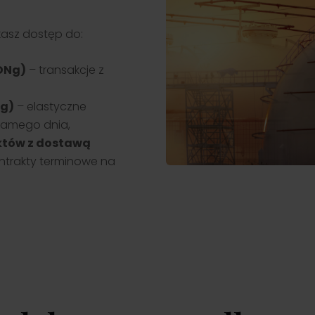
skasz dostęp do:
DNg)
– transakcje z
Bg)
– elastyczne
samego dnia,
któw z dostawą
ntrakty terminowe na