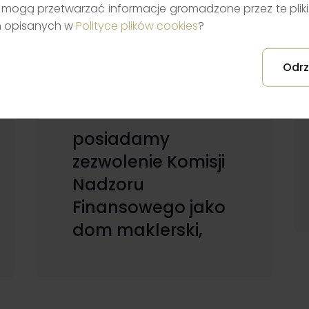
mogą przetwarzać informacje gromadzone przez te pliki. 
h opisanych w
Polityce plików cookies
?
Odrz
posiadamy
zezwolenie Komisji
Nadzoru
Finansowego jako
dom maklerski,