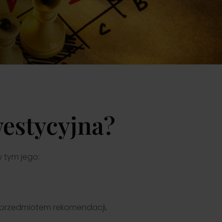
Przejdź
westycyjna?
w tym jego:
 przedmiotem rekomendacji,