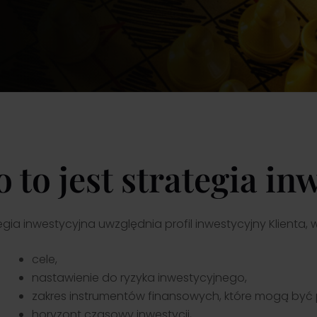
ązania inwestycyjne.
darzeniach
ra
Przejdź
Przejdź
h
 do zespołu Noble Securities i
rzez
jaj karierę w dynamicznym
wisku rynku kapitałowego,
tając z wiedzy ekspertów i
 30-letniego doświadczenia
 to jest strategia in
egia inwestycyjna uwzględnia profil inwestycyjny Klienta, 
cele,
nastawienie do ryzyka inwestycyjnego,
zakres instrumentów finansowych, które mogą być
horyzont czasowy inwestycji,