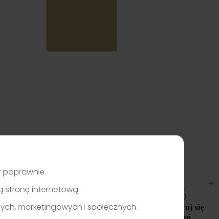
ły poprawnie.
zą stronę internetową.
nych, marketingowych i społecznych.
Skontaktuj się
z nami