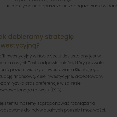
maksymalne dopuszczalne zaangażowanie w daną
ak dobieramy strategię
nwestycyjną?
ofil inwestycyjny w Noble Securities ustalany jest w
arciu o wynik Testu odpowiedniości, który pozwala
enić poziom wiedzy o inwestowaniu Klienta, jego
tuację finansową, cele inwestycyjne, akceptowany
ziom ryzyka oraz preferencje w zakresie
ównoważonego rozwoju (ESG).
ięki temu możemy zaproponować rozwiązania
pasowane do indywidualnych potrzeb i możliwości.