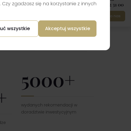
Czy zgadzasz się na korzystanie z innych
+48 12 422 31 00
Napisz do nas
uć wszystkie
Akceptuj wszystkie
5000+
+
wydanych rekomendacji w
doradztwie inwestycyjnym
dze