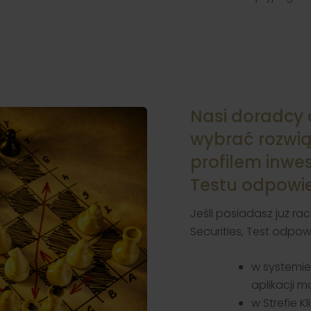
Nasi doradcy
wybrać rozwią
profilem inwe
Testu odpowie
Jeśli posiadasz już rac
Securities, Test odpow
w systemie
aplikacji m
w Strefie 