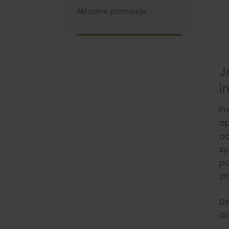
Aktualne promocje
J
i
Pr
op
oc
sy
po
zr
Dz
do