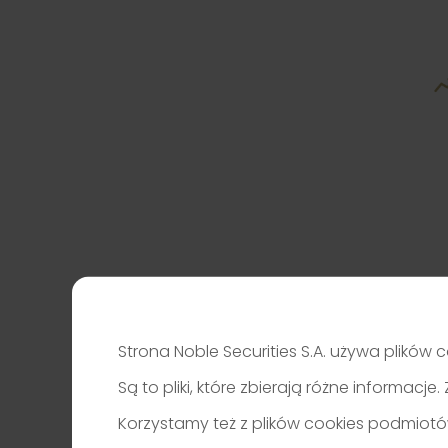
Strona Noble Securities S.A. używa plików c
Są to pliki, które zbierają różne informac
Korzystamy też z plików cookies podmiotó