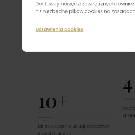
Dostawcy narzędzi zewnętrznych również 
niż niezbędne plików cookies na zasadac
Ustawienia cookies
4
10+
wypr
strat
lat świadczenie usługi doradztwa
inwestycyjnego