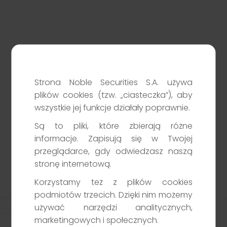
inwestycyjne oraz praktyczne aspekty inwestowania –
wszystko w przystępnej i interaktywnej formie.
Nasze oddziały
Blog NS
Zacznij od rachunku
Formularz kontaktowy
Cykl edukacyjny - Inwestowanie od podstaw. Zobacz odcinki!
Grupa kapitałowa
Strona Noble Securities S.A. używa
Skontaktuj się z nami +48
plików cookies (tzw. „ciasteczka”), aby
12 4223100
wszystkie jej funkcje działały poprawnie.
Klient korporacyjny
Pomagamy spółkom w pozyskaniu kapitału poprzez emisję
Są to pliki, które zbierają różne
Masz pytania dotyczące inwestowania, rachunku
obligacji i akcji – na rynku publicznym i prywatnym. Kompleksowa
obsługa procesu.
informacje. Zapisują się w Twojej
maklerskiego lub naszych usług? Wypełnij formularz
Przejdź
przeglądarce, gdy odwiedzasz naszą
– odezwiemy się jak najszybciej.
e Secur
stronę internetową.
Noble Securities – porozmawiajmy o Twoich
potrzebach inwestycyjnych.
Korzystamy też z plików cookies
podmiotów trzecich. Dzięki nim możemy
używać narzędzi analitycznych,
Formularz kontaktowy
marketingowych i społecznych.