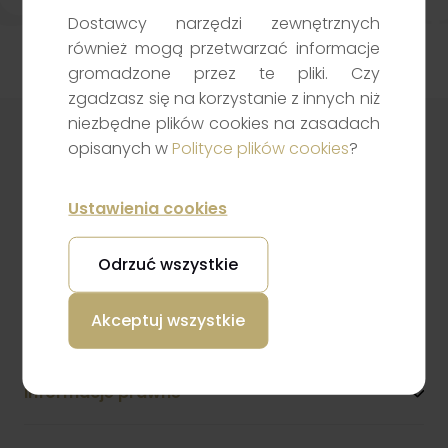
Dostawcy narzędzi zewnętrznych
również mogą przetwarzać informacje
gromadzone przez te pliki. Czy
zgadzasz się na korzystanie z innych niż
Klient TGE
niezbędne plików cookies na zasadach
Zapewniamy profesjonalną obsługę uczestników rynku energii i
towarów giełdowych. Nasze wsparcie obejmuje zarówno
opisanych w
Polityce plików cookies
?
doradztwo, jak i rozwiązania techniczne.
Przejdź
Ustawienia cookies
Odrzuć wszystkie
Dla klienta
Akceptuj wszystkie
Przydatne linki
Informacje prawne