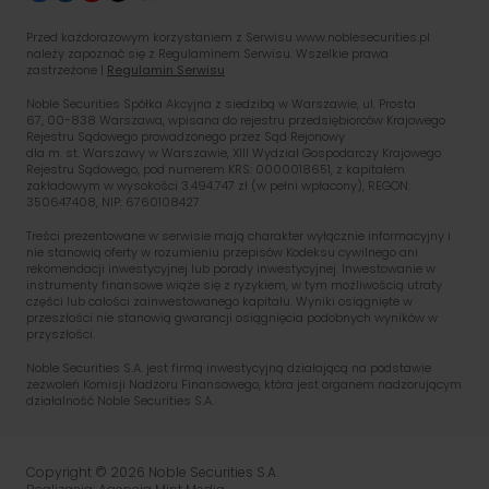
Przed każdorazowym korzystaniem z Serwisu www.noblesecurities.pl
należy zapoznać się z Regulaminem Serwisu. Wszelkie prawa
zastrzeżone |
Regulamin Serwisu
Noble Securities Spółka Akcyjna z siedzibą w Warszawie, ul. Prosta
67, 00-838 Warszawa, wpisana do rejestru przedsiębiorców Krajowego
Rejestru Sądowego prowadzonego przez Sąd Rejonowy
dla m. st. Warszawy w Warszawie, XIII Wydział Gospodarczy Krajowego
Rejestru Sądowego, pod numerem KRS: 0000018651, z kapitałem
zakładowym w wysokości 3.494.747 zł (w pełni wpłacony), REGON:
350647408, NIP: 6760108427.
Treści prezentowane w serwisie mają charakter wyłącznie informacyjny i
nie stanowią oferty w rozumieniu przepisów Kodeksu cywilnego ani
rekomendacji inwestycyjnej lub porady inwestycyjnej. Inwestowanie w
instrumenty finansowe wiąże się z ryzykiem, w tym możliwością utraty
części lub całości zainwestowanego kapitału. Wyniki osiągnięte w
przeszłości nie stanowią gwarancji osiągnięcia podobnych wyników w
przyszłości.
Noble Securities S.A. jest firmą inwestycyjną działającą na podstawie
zezwoleń Komisji Nadzoru Finansowego, która jest organem nadzorującym
działalność Noble Securities S.A.
PL
EN
Copyright © 2026 Noble Securities S.A.