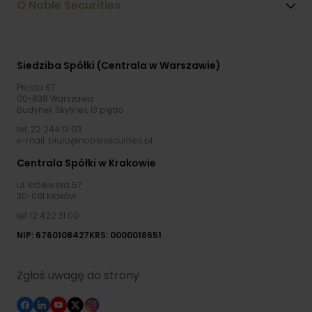
O Noble Securities
Siedziba Spółki (Centrala w Warszawie)
Prosta 67
00-838 Warszawa
Budynek Skyliner, 13 piętro
tel: 22 244 13 03
e-mail: biuro@noblesecurities.pl
Centrala Spółki w Krakowie
ul. Królewska 57
30-081 Kraków
tel: 12 422 31 00
NIP: 6760108427
KRS: 0000018651
Zgłoś uwagę do strony