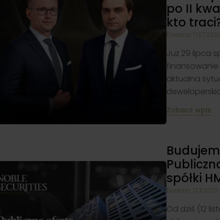
po II kwa
kto traci
Dodano: 17.07.202
Już 29 lipca s
finansowanie w
aktualna sytu
deweloperskic
Zobacz wpis
Budujemy
Publiczna
spółki H
Dodano: 12.11.2025
Od dziś (12 l