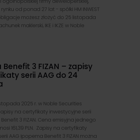
i I ogólnopolskiej firmy deweloperskiej,
a rynku od ponad 27 lat - spółki HM INWEST
 obligacje możesz złożyć do 25 listopada
rachunek maklerski, IKE i IKZE w Noble
Benefit 3 FIZAN – zapisy
ikaty serii AAG do 24
a
5
stopada 2025 r. w Noble Securities
pisy na certyfikaty inwestycyjne serii
enefit 3 FIZAN. Cena emisyjna jednego
nosi 161,39 PLN. Zapisy na certyfikaty
serii AAG Ipopema Benefit 3 FIZAN można