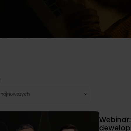
ązania inwestycyjne.
darzeniach
ra
Przejdź
Przejdź
h
 do zespołu Noble Securities i
rzez
jaj karierę w dynamicznym
wisku rynku kapitałowego,
tając z wiedzy ekspertów i
 30-letniego doświadczenia
j
 najnowszych
Webinar:
dewelop