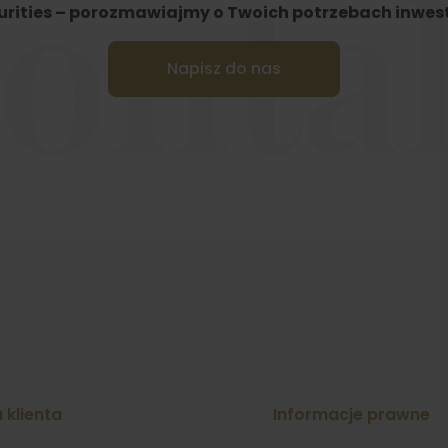
onta
urities – porozmawiajmy o Twoich potrzebach inwes
Napisz do nas
 klienta
Informacje prawne