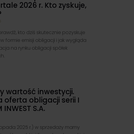
rtale 2026 r. Kto zyskuje,
?
6
prawdź, kto dziś skutecznie pozyskuje
 formie emisji obligacji i jak wygląda
acja na rynku obligacji spółek
h.
 wartość inwestycji.
 oferta obligacji serii I
M INWEST S.A.
istopada 2025 r.) w sprzedaży mamy