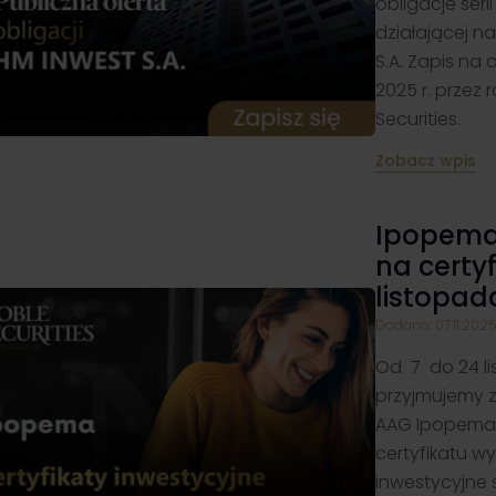
obligacje seri
działającej n
S.A. Zapis na
2025 r. przez 
Securities.
Zobacz wpis
Ipopema 
na certyf
listopad
Dodano: 07.11.202
Od 7 do 24 li
przyjmujemy za
AAG Ipopema B
certyfikatu wy
inwestycyjne 