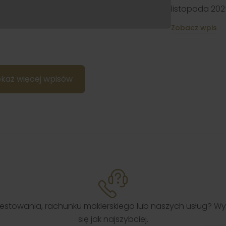
listopada 2025
Zobacz wpis
każ więcej wpisów
stowania, rachunku maklerskiego lub naszych usług? Wy
się jak najszybciej.