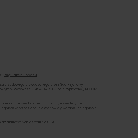
e |
Regulamin Serwisu
ejestru Sądowego prowadzonego przez Sąd Rejonowy
owym w wysokości 3.494.747 zł (w pełni wpłacony), REGON:
omendacji inwestycyjnej lub porady inwestycyjnej.
iągnięte w przeszłości nie stanowią gwarancji osiągnięcia
działalność Noble Securities S.A.