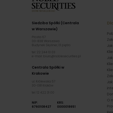
Dla
Siedziba Spółki (Centrala
w Warszawie)
Pob
Prosta 67
Zał
00-838 Warszawa
Budynek Skyliner, 13 piętro
Jak
Kli
tel: 22 244 13 03
e-mail: biuro@noblesecurities.pl
Jak
Kli
Centrala Spółki w
Kli
Krakowie
Zal
ul. Królewska 57
Jak
30-081 Kraków
int
tel: 12 422 31 00
Dom
O 
NIP:
KRS:
Pro
6760108427
0000018651
Rej