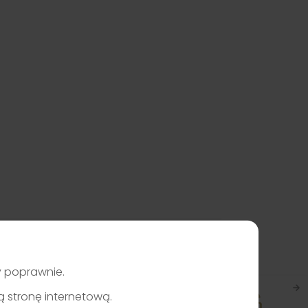
ły poprawnie.
zą stronę internetową.