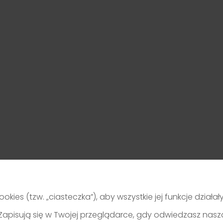
ookies (tzw. „ciasteczka”), aby wszystkie jej funkcje działa
je. Zapisują się w Twojej przeglądarce, gdy odwiedzasz nas