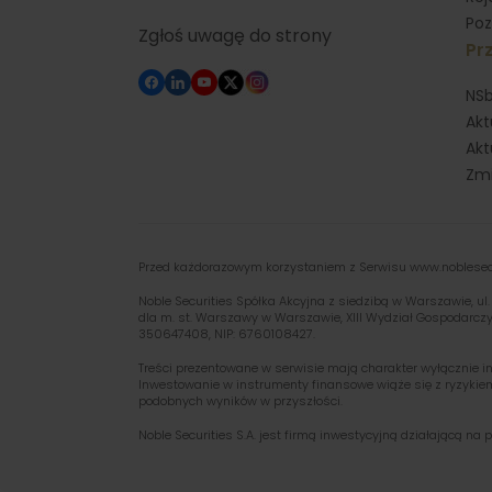
Poz
Zgłoś uwagę do strony
Prz
NSb
Akt
Akt
Zmi
Przed każdorazowym korzystaniem z Serwisu www.noblesecur
Noble Securities Spółka Akcyjna z siedzibą w Warszawie, 
dla m. st. Warszawy w Warszawie, XIII Wydział Gospodarcz
350647408, NIP: 6760108427.
Treści prezentowane w serwisie mają charakter wyłącznie in
Inwestowanie w instrumenty finansowe wiąże się z ryzykiem
podobnych wyników w przyszłości.
Noble Securities S.A. jest firmą inwestycyjną działającą n