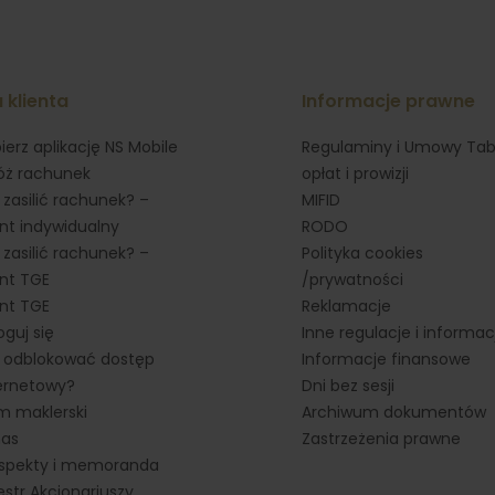
 klienta
Informacje prawne
ierz aplikację NS Mobile
Regulaminy i Umowy Tab
óż rachunek
opłat i prowizji
 zasilić rachunek? –
MIFID
ent indywidualny
RODO
 zasilić rachunek? –
Polityka cookies
ent TGE
/prywatności
ent TGE
Reklamacje
oguj się
Inne regulacje i informac
 odblokować dostęp
Informacje finansowe
ernetowy?
Dni bez sesji
 maklerski
Archiwum dokumentów
nas
Zastrzeżenia prawne
spekty i memoranda
estr Akcjonariuszy