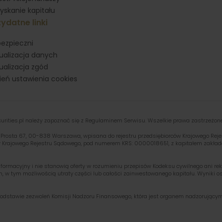
yskanie kapitału
ydatne linki
ezpieczni
ualizacja danych
ualizacja zgód
eń ustawienia cookies
ities.pl należy zapoznać się z Regulaminem Serwisu. Wszelkie prawa zastrzeżon
ul. Prosta 67, 00-838 Warszawa, wpisana do rejestru przedsiębiorców Krajowego R
y Krajowego Rejestru Sądowego, pod numerem KRS: 0000018651, z kapitałem zakład
formacyjny i nie stanowią oferty w rozumieniu przepisów Kodeksu cywilnego ani rek
, w tym możliwością utraty części lub całości zainwestowanego kapitału. Wyniki os
a podstawie zezwoleń Komisji Nadzoru Finansowego, która jest organem nadzorującym 