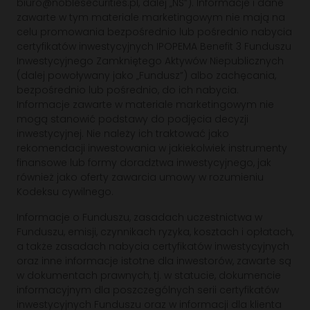
biuro@noblesecurities.pl, dalej „NS”). Informacje i dane
zawarte w tym materiale marketingowym nie mają na
celu promowania bezpośrednio lub pośrednio nabycia
certyfikatów inwestycyjnych IPOPEMA Benefit 3 Funduszu
Inwestycyjnego Zamkniętego Aktywów Niepublicznych
(dalej powoływany jako „Fundusz”) albo zachęcania,
bezpośrednio lub pośrednio, do ich nabycia.
Informacje zawarte w materiale marketingowym nie
mogą stanowić podstawy do podjęcia decyzji
inwestycyjnej. Nie należy ich traktować jako
rekomendacji inwestowania w jakiekolwiek instrumenty
finansowe lub formy doradztwa inwestycyjnego, jak
również jako oferty zawarcia umowy w rozumieniu
Kodeksu cywilnego.
Informacje o Funduszu, zasadach uczestnictwa w
Funduszu, emisji, czynnikach ryzyka, kosztach i opłatach,
a także zasadach nabycia certyfikatów inwestycyjnych
oraz inne informacje istotne dla inwestorów, zawarte są
w dokumentach prawnych, tj. w statucie, dokumencie
informacyjnym dla poszczególnych serii certyfikatów
inwestycyjnych Funduszu oraz w informacji dla klienta