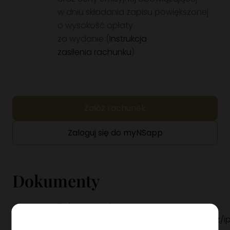
w dniu składania zapisu powiększonej
o wysokość opłaty
za wydanie (
Instrukcja
zasilenia rachunku
)
Załóż rachunek
Zaloguj się do myNSapp
Dokumenty
Dokumenty dostępne
na stronie:
https://ipopematfi.pl/fundusz