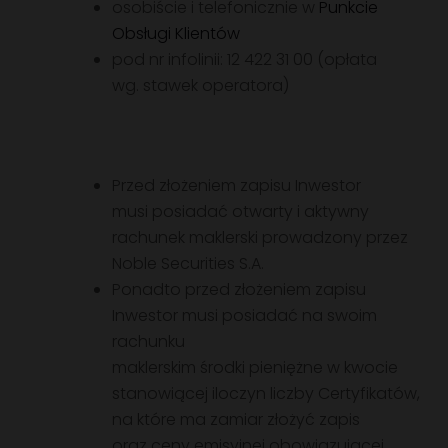
osobiście i telefonicznie w
Punkcie
Obsługi Klientów
pod nr infolinii: 12 422 31 00 (opłata
wg. stawek operatora)
Przed złożeniem zapisu Inwestor
musi posiadać otwarty i aktywny
rachunek maklerski prowadzony przez
Noble Securities S.A.
Ponadto przed złożeniem zapisu
Inwestor musi posiadać na swoim
rachunku
maklerskim środki pieniężne w kwocie
stanowiącej iloczyn liczby Certyfikatów,
na które ma zamiar złożyć zapis
oraz ceny emisyjnej obowiązującej