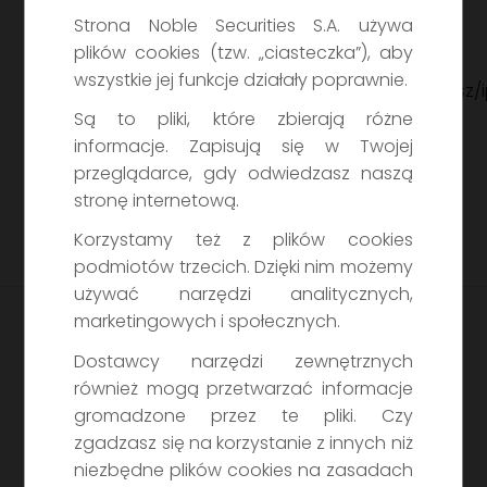
benefit-3-fundusz-inwestycyjny-
Strona Noble Securities S.A. używa
zamkniety-aktywow-niepublicznych
plików cookies (tzw. „ciasteczka”), aby
Informacja
wszystkie jej funkcje działały poprawnie.
dla Klienta:
https://ipopematfi.pl/fundusz
Są to pliki, które zbierają różne
benefit-3-fundusz-inwestycyjny-
informacje. Zapisują się w Twojej
zamkniety-aktywow-niepublicznych
przeglądarce, gdy odwiedzasz naszą
Dokument zawierający kluczowe
stronę internetową.
informacje (KID)
Tabela opłat
Korzystamy też z plików cookies
podmiotów trzecich. Dzięki nim możemy
używać narzędzi analitycznych,
marketingowych i społecznych.
Dostawcy narzędzi zewnętrznych
również mogą przetwarzać informacje
gromadzone przez te pliki. Czy
zgadzasz się na korzystanie z innych niż
Chcesz wiedzieć więcej o
niezbędne plików cookies na zasadach