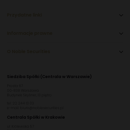
Przydatne linki
Informacje prawne
O Noble Securities
Siedziba Spółki (Centrala w Warszawie)
Prosta 67
00-838 Warszawa
Budynek Skyliner, 13 piętro
tel: 22 244 13 03
e-mail: biuro@noblesecurities.pl
Centrala Spółki w Krakowie
ul. Królewska 57