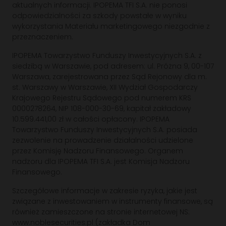
aktualnych informacji. IPOPEMA TFI S.A. nie ponosi
odpowiedzialności za szkody powstałe w wyniku
wykorzystania Materiału marketingowego niezgodnie z
przeznaczeniem.
IPOPEMA Towarzystwo Funduszy Inwestycyjnych S.A. z
siedzibą w Warszawie, pod adresem: ul. Próżna 9, 00-107
Warszawa, zarejestrowana przez Sąd Rejonowy dla m.
st. Warszawy w Warszawie, XII Wydział Gospodarczy
Krajowego Rejestru Sądowego pod numerem KRS
0000278264, NIP 108-000-30-69, kapitał zakładowy
10.599.441,00 zł w całości opłacony. IPOPEMA
Towarzystwo Funduszy Inwestycyjnych S.A. posiada
zezwolenie na prowadzenie działalności udzielone
przez Komisję Nadzoru Finansowego. Organem
nadzoru dla IPOPEMA TFI S.A. jest Komisja Nadzoru
Finansowego.
Szczegółowe informacje w zakresie ryzyka, jakie jest
związane z inwestowaniem w instrumenty finansowe, są
również zamieszczone na stronie internetowej NS:
www.noblesecurities.pl (zakładka Dom