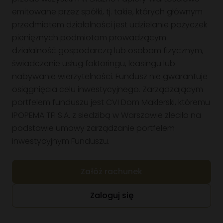
formie.
Formularz kontaktowy
Blog NS
emitowane przez spółki, tj. takie, których głównym
Grupa kapitałowa
Cykl edukacyjny - Inwestowanie od podstaw. Zobacz odcinki!
przedmiotem działalności jest udzielanie pożyczek
pieniężnych podmiotom prowadzącym
działalność gospodarczą lub osobom fizycznym,
świadczenie usług faktoringu, leasingu lub
nabywanie wierzytelności. Fundusz nie gwarantuje
osiągnięcia celu inwestycyjnego. Zarządzającym
Klient korporacyjny
portfelem funduszu jest CVI Dom Maklerski, któremu
Pomagamy spółkom w pozyskaniu kapitału poprzez emisję obligacji i 
na rynku publicznym i prywatnym. Kompleksowa obsługa procesu.
IPOPEMA TFI S.A. z siedzibą w Warszawie zleciło na
Przejdź
podstawie umowy zarządzanie portfelem
inwestycyjnym Funduszu.
Załóż rachunek
Zaloguj się