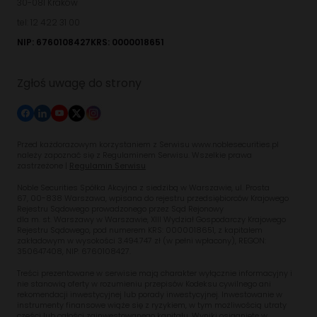
30-081 Kraków
tel: 12 422 31 00
NIP: 6760108427
KRS: 0000018651
Zgłoś uwagę do strony
Przed każdorazowym korzystaniem z Serwisu www.noblesecurities.pl
należy zapoznać się z Regulaminem Serwisu. Wszelkie prawa
zastrzeżone |
Regulamin Serwisu
Noble Securities Spółka Akcyjna z siedzibą w Warszawie, ul. Prosta
67, 00-838 Warszawa, wpisana do rejestru przedsiębiorców Krajowego
Rejestru Sądowego prowadzonego przez Sąd Rejonowy
dla m. st. Warszawy w Warszawie, XIII Wydział Gospodarczy Krajowego
Rejestru Sądowego, pod numerem KRS: 0000018651, z kapitałem
zakładowym w wysokości 3.494.747 zł (w pełni wpłacony), REGON:
350647408, NIP: 6760108427.
Treści prezentowane w serwisie mają charakter wyłącznie informacyjny i
nie stanowią oferty w rozumieniu przepisów Kodeksu cywilnego ani
rekomendacji inwestycyjnej lub porady inwestycyjnej. Inwestowanie w
instrumenty finansowe wiąże się z ryzykiem, w tym możliwością utraty
części lub całości zainwestowanego kapitału. Wyniki osiągnięte w