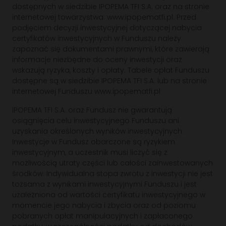
dostępnych w siedzibie IPOPEMA TFI S.A. oraz na stronie
internetowej towarzystwa: www.ipopematfi.pl. Przed
podjęciem decyzji inwestycyjnej dotyczącej nabycia
certyfikatów inwestycyjnych w Funduszu należy
zapoznać się dokumentami prawnymi, które zawierają
informacje niezbędne do oceny inwestycji oraz
wskazują ryzyka, koszty i opłaty. Tabele opłat Funduszu
dostępne są w siedzibie IPOPEMA TFI S.A. lub na stronie
internetowej Funduszu www.ipopematfi.pl
IPOPEMA TFI S.A. oraz Fundusz nie gwarantują
osiągnięcia celu inwestycyjnego Funduszu ani
uzyskania określonych wyników inwestycyjnych.
Inwestycje w Fundusz obarczone są ryzykiem
inwestycyjnym, a uczestnik musi liczyć się z
możliwością utraty części lub całości zainwestowanych
środków. Indywidualna stopa zwrotu z inwestycji nie jest
tożsama z wynikami inwestycyjnymi Funduszu i jest
uzależniona od wartości certyfikatu inwestycyjnego w
momencie jego nabycia i zbycia oraz od poziomu
pobranych opłat manipulacyjnych i zapłaconego