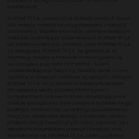
podatku, w szczególności podatku od dochodów
kapitałowych.
IPOPEMA TFI S.A. oświadcza, że dokłada wszelkich starań,
aby niniejszy materiał był przygotowywany z należytą
starannością. Wszelkie informacje zawarte w niniejszym
materiale pochodzą ze źródeł własnych IPOPEMA TFI S.A.
lub źródeł zewnętrznych uznanych przez IPOPEMA TFI S.A.
za wiarygodne. IPOPEMA TFI S.A. nie gwarantuje, że
informacje zawarte w materiale marketingowym są
wyczerpujące, poprawne i kompletne i w pełni
odzwierciedlają stan faktyczny. Wszelkie opinie i oceny
wyrażane w niniejszym materiale są opiniami i ocenami
IPOPEMA TFI S.A. lub jej doradców będącymi wyrazem
ich najlepszej wiedzy popartej informacjami z
kompetentnych rynkowych źródeł, obowiązującymi w
chwili jej sporządzania. Dane zawarte w Materiale mogą
podlegać zmianom bez uprzedniego powiadomienia,
mogą być nieaktualne, dlatego w przypadku zamiaru
podjęcia decyzji inwestycyjnych należy zapoznać się z
aktualnymi dokumentami prawnymi Funduszu oraz
skontaktować się z IPOPEMA TFI S.A., celem uzyskania