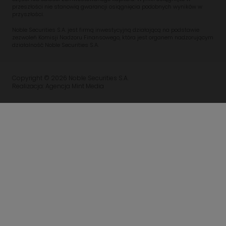
przeszłości nie stanowią gwarancji osiągnięcia podobnych wyników w
przyszłości.
Noble Securities S.A. jest firmą inwestycyjną działającą na podstawie
zezwoleń Komisji Nadzoru Finansowego, która jest organem nadzorującym
działalność Noble Securities S.A.
Copyright © 2026 Noble Securities S.A.
Realizacja: Agencja Mint Media