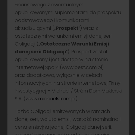
(WIBOR 3M + marża z przedziału: 3,35 p.p. – 3,75 p.p.
Finansowego z ewentualnymi
opublikowanymi suplementami do prospektu
W przypadku gdy poziom Wskaźnika Zadłużenia
podstawowego i komunikatami
Emitenta przekroczy 400%, Marża zostanie
aktualizującymi („
Prospekt
”) wraz z
podwyższona o 100 punktów bazowych
ostatecznymi warunkami emisji danej serii
w skali roku)
Obligacji („
Ostateczne Warunki Emisji
Kupon (częstotliwość płatności odsetek)
danej serii Obligacji
”). Prospekt został
opublikowany i jest dostępny na stronie
co 3 miesiące
internetowej Spółki (www.best.com.pl)
oraz dodatkowo, wyłącznie w celach
Termin zapadalności Obligacji:
informacyjnych, na stronie internetowej Firmy
13 lipca 2029 r. (
3 lata
)**
Inwestycyjnej – Michael / Ström Dom Maklerski
S.A. (
www.michaelstrom.pl
).
Planowany Dzień Przydziału:
Liczba Obligacji emitowanych w ramach
6 lipca 2026 r.
danej serii, waluta emisji, wartość nominalna i
cena emisyjna jednej Obligacji danej serii,
Planowany termin wprowadzenia do obrotu na
szczegółowe warunki oferty oraz terminy