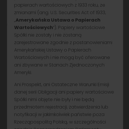
papierach wartościowych z 1933 roku, ze
zmianami (ang. U.S. Securities Act of 1933,
Formularz zapisu – wzór
„
Amerykańska Ustawa o Papierach
Wartościowych
”). Papiery wartościowe
Spółki nie zostały i nie zostaną
zarejestrowane zgodnie z postanowieniami
Amerykańskiej Ustawy o Papierach
Wartościowych i nie mogą być oferowane
ani zbywane w Stanach Zjednoczonych
Ameryki.
Ani Prospekt, ani Ostateczne Warunki Emisji
Chcesz wiedzieć więcej o
danej serii Obligacji ani papiery wartościowe
Spółki nimi objęte nie były i nie będą
ofercie?
przedmiotem rejestracji, zatwierdzenia lub
notyfikacji w jakimkolwiek państwie poza
Zostaw dane – skontaktujemy się z Tobą
Rzecząpospolitą Polską, w szczególności