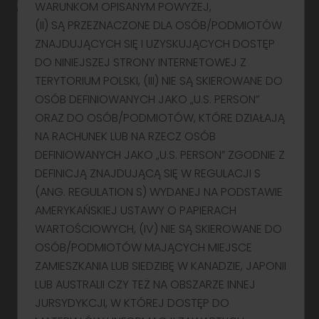
WARUNKOM OPISANYM POWYŻEJ,
(II) SĄ PRZEZNACZONE DLA OSÓB/PODMIOTÓW
ZNAJDUJĄCYCH SIĘ I UZYSKUJĄCYCH DOSTĘP
DO NINIEJSZEJ STRONY INTERNETOWEJ Z
Dla klienta
TERYTORIUM POLSKI, (III) NIE SĄ SKIEROWANE DO
OSÓB DEFINIOWANYCH JAKO „U.S. PERSON”
Przydatne linki
ORAZ DO OSÓB/PODMIOTÓW, KTÓRE DZIAŁAJĄ
NA RACHUNEK LUB NA RZECZ OSÓB
DEFINIOWANYCH JAKO „U.S. PERSON” ZGODNIE Z
Informacje prawne
DEFINICJĄ ZNAJDUJĄCĄ SIĘ W REGULACJI S
(ANG. REGULATION S) WYDANEJ NA PODSTAWIE
O Noble Securities
AMERYKAŃSKIEJ USTAWY O PAPIERACH
WARTOŚCIOWYCH, (IV) NIE SĄ SKIEROWANE DO
OSÓB/PODMIOTÓW MAJĄCYCH MIEJSCE
Siedziba Spółki (Centrala w Warszawie)
ZAMIESZKANIA LUB SIEDZIBĘ W KANADZIE, JAPONII
LUB AUSTRALII CZY TEŻ NA OBSZARZE INNEJ
Prosta 67
00-838 Warszawa
JURSYDYKCJI, W KTÓREJ DOSTĘP DO
Budynek Skyliner, 13 piętro