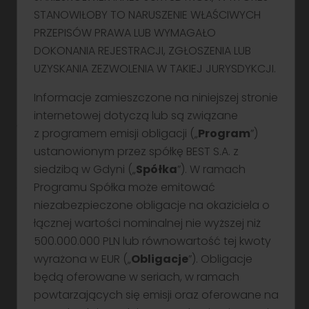
Podstawowe informacje
inwestycyjne oraz praktyczne aspekty inwestowania –
Nasze oddziały
wszystko w przystępnej i interaktywnej formie.
STANOWIŁOBY TO NARUSZENIE WŁAŚCIWYCH
Zacznij od rachunku
Blog NS
o ofercie
PRZEPISÓW PRAWA LUB WYMAGAŁO
Formularz kontaktowy
Cykl edukacyjny - Inwestowanie od podstaw. Zobacz odcinki!
Grupa kapitałowa
DOKONANIA REJESTRACJI, ZGŁOSZENIA LUB
publicznej obligacji
UZYSKANIA ZEZWOLENIA W TAKIEJ JURYSDYKCJI.
Informacje zamieszczone na niniejszej stronie
Zapisy
internetowej dotyczą lub są związane
17 czerwca – 2 lipca 2026 r
z programem emisji obligacji („
Program
”)
Klient korporacyjny
ustanowionym przez spółkę BEST S.A. z
Łączna wartość nominalna Obligacji:
Pomagamy spółkom w pozyskaniu kapitału poprzez emisję
siedzibą w Gdyni („
Spółka
”). W ramach
obligacji i akcji – na rynku publicznym i prywatnym. Kompleksowa
do 60 mln zł
Programu Spółka może emitować
obsługa procesu.
Przejdź
(z możliwością zwiększenia do 80 mln zł)
niezabezpieczone obligacje na okaziciela o
łącznej wartości nominalnej nie wyższej niż
Łączna liczba oferowanych Obligacji:
500.000.000 PLN lub równowartość tej kwoty
wyrażona w EUR („
Obligacje
”). Obligacje
do 600 000 szt.
będą oferowane w seriach, w ramach
(z możliwością zwiększenia do 800 000 szt.)
powtarzających się emisji oraz oferowane na