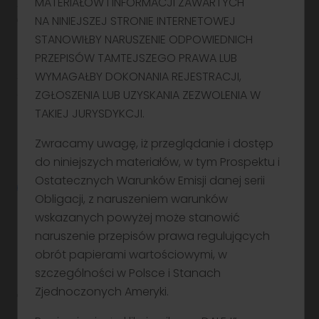
MATERIAŁÓW I INFORMACJI ZAWARTYCH
tel: 22 244 13 03
NA NINIEJSZEJ STRONIE INTERNETOWEJ
e-mail: biuro@noblesecurities.pl
STANOWIŁBY NARUSZENIE ODPOWIEDNICH
Centrala Spółki w Krakowie
PRZEPISÓW TAMTEJSZEGO PRAWA LUB
ul. Królewska 57
WYMAGAŁBY DOKONANIA REJESTRACJI,
30-081 Kraków
ZGŁOSZENIA LUB UZYSKANIA ZEZWOLENIA W
tel: 12 422 31 00
TAKIEJ JURYSDYKCJI.
NIP: 6760108427
KRS: 0000018651
Zwracamy uwagę, iż przeglądanie i dostęp
Zgłoś uwagę do strony
do niniejszych materiałów, w tym Prospektu i
Ostatecznych Warunków Emisji danej serii
Obligacji, z naruszeniem warunków
wskazanych powyżej może stanowić
Przed każdorazowym korzystaniem z Serwisu www.noblesecurities.pl
należy zapoznać się z Regulaminem Serwisu. Wszelkie prawa
naruszenie przepisów prawa regulujących
zastrzeżone |
Regulamin Serwisu
obrót papierami wartościowymi, w
Noble Securities Spółka Akcyjna z siedzibą w Warszawie, ul. Prosta
szczególności w Polsce i Stanach
67, 00-838 Warszawa, wpisana do rejestru przedsiębiorców Krajowego
Rejestru Sądowego prowadzonego przez Sąd Rejonowy
Zjednoczonych Ameryki.
dla m. st. Warszawy w Warszawie, XIII Wydział Gospodarczy Krajowego
Rejestru Sądowego, pod numerem KRS: 0000018651, z kapitałem
zakładowym w wysokości 3.494.747 zł (w pełni wpłacony), REGON: