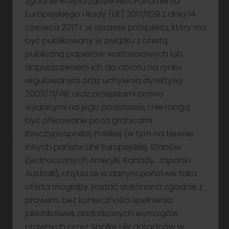
zgodnie Rozporządzeniem Parlamentu
Napisz
Europejskiego i Rady (UE) 2017/1129 z dnia 14
czerwca 2017 r. w sprawie prospektu, który ma
być publikowany w związku z ofertą
publiczną papierów wartościowych lub
dopuszczeniem ich do obrotu na rynku
regulowanym oraz uchylenia dyrektywy
2003/71/WE oraz przepisami prawa
Zastrzeżenie prawne
wydanymi na jego podstawie, i nie mogą
być oferowane poza granicami
*Przykładowa kalkulacja oprocentowania Obligacji
Rzeczypospolitej Polskiej (w tym na terenie
w skali roku. Do obliczeń przyjęto wartość stopy WIBOR
innych państw Unii Europejskiej, Stanów
dla 3-miesięcznych depozytów złotówkowych
Zjednoczonych Ameryki, Kanady, Japonii i
na polskim rynku międzybankowym (WIBOR 3M – stopa
Australii), chyba że w danym państwie taka
bazowa), która w dniu 08.06.2026 r. wynosiła 3,86%
powiększoną o najniższy możliwy poziom marży (3,35
oferta mogłaby zostać dokonana zgodnie z
p.p.) z zakresu wskazanego w Ostatecznych
prawem, bez konieczności spełnienia
Warunkach Emisji Obligacji. Rzeczywisty poziom
jakichkolwiek dodatkowych wymogów
oprocentowania Obligacji w pierwszym okresie
prawnych przez Spółkę i jej doradców w
odsetkowym zostanie ustalony na podstawie stopy