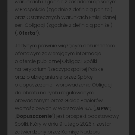
Wartość nominalna jednej Obligacji:
warunkach i zgodnie z zasadami opisanymi
w Prospekcie (zgodnie z definicją poniżej)
100 PLN
oraz Ostatecznych Warunkach Emisji danej
serii Obligacji (zgodnie z definicją poniżej)
Cena emisyjna jednej obligacji:
Klient TGE
(„
Oferta
”).
Zapewniamy profesjonalną obsługę uczestników rynku energii i
100 PLN
towarów giełdowych. Nasze wsparcie obejmuje zarówno
Jedynym prawnie wiążącym dokumentem
doradztwo, jak i rozwiązania techniczne.
Obligacje mogą zostać opłacone przez
ofertowym zawierającym informacje
Przejdź
Potrącenie z wierzytelnością z tytułu odkupu przez
o ofercie publicznej Obligacji Spółki
Emitenta obligacji serii: C3 (ISIN PLGFPRE00362)
na terytorium Rzeczypospolitej Polskiej
oraz o ubieganiu się przez Spółkę
Wielkość zapisu
o dopuszczenie i wprowadzenie Obligacji
co najmniej 1 Obligacja, nie więcej niż łączna liczba
do obrotu na rynku regulowanym
oferowanych Obligacji
prowadzonym przez Giełdę Papierów
Wartościowych w Warszawie S.A. („
GPW
”;
Oprocentowanie zmienne w skali roku:
„
Dopuszczenie
”) jest prospekt podstawowy
Spółki, który w dniu 9 lutego 2026 r. został
7,21%*
zatwierdzony przez Komisję Nadzoru