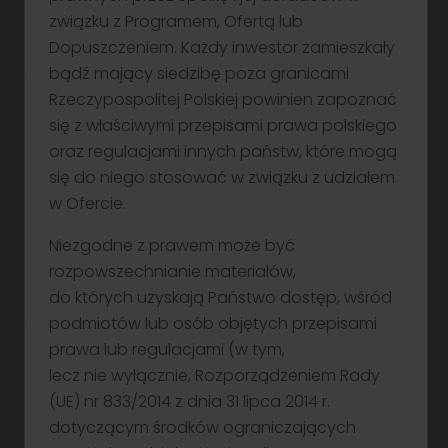
bazowej WIBOR dla 3-miesięcznych depozytów
związku z Programem, Ofertą lub
złotówkowych z dnia 07.07.2026 r., powiększonej
Dopuszczeniem. Każdy inwestor zamieszkały
o marżę w wysokości ustalonej przez Zarząd Emitenta
bądź mający siedzibę poza granicami
w dniu warunkowego przydziału Obligacji, w oparciu
Rzeczypospolitej Polskiej powinien zapoznać
o wynik procesu składania zapisów na Obligacje.
Składając zapis inwestor zobowiązany będzie wskazać
się z właściwymi przepisami prawa polskiego
minimalną wysokość marży akceptowaną przez
oraz regulacjami innych państw, które mogą
inwestora i mieszczącą się w granicach ustalonych
się do niego stosować w związku z udziałem
przez Emitenta. W kolejnych okresach odsetkowych
w Ofercie.
rzeczywista stopa bazowa, a tym samym
oprocentowanie Obligacji może być wyższe, niższe
Niezgodne z prawem może być
lub pozostać na tym samym poziomie,
co w przedstawionym przykładzie.
rozpowszechnianie materiałów,
do których uzyskają Państwo dostęp, wśród
**Z zastrzeżeniem prawa Emitenta do wcześniejszego
podmiotów lub osób objętych przepisami
wykupu Obligacji, zgodnie z Ostatecznymi Warunkami
Emisji Obligacji
prawa lub regulacjami (w tym,
lecz nie wyłącznie, Rozporządzeniem Rady
NOTA PRAWNA:
(UE) nr 833/2014 z dnia 31 lipca 2014 r.
Niniejszy materiał stanowi informację handlową
dotyczącym środków ograniczających
i jest upowszechniany w celu reklamy lub promocji