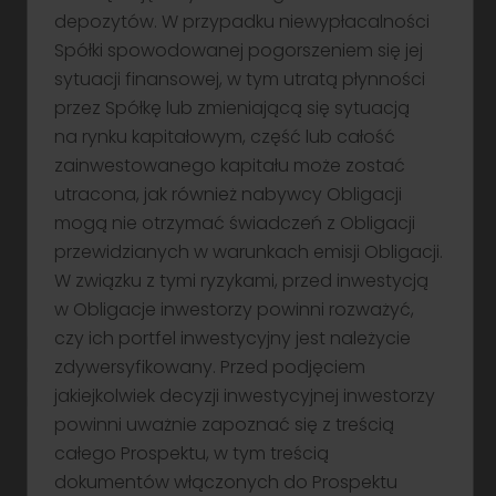
depozytów. W przypadku niewypłacalności
Zapis z wykorzystaniem potrącenia:
Spółki spowodowanej pogorszeniem się jej
przed złożeniem zapisu z
sytuacji finansowej, w tym utratą płynności
wykorzystaniem potrącenia Inwestor
przez Spółkę lub zmieniającą się sytuacją
musi posiadać na swoim rachunku
na rynku kapitałowym, część lub całość
maklerskim obligacje Emitenta serii C3,
zainwestowanego kapitału może zostać
(ISIN PLGFPRE00362) w liczbie najmniej
utracona, jak również nabywcy Obligacji
odpowiadającej liczbie obligacji, na
mogą nie otrzymać świadczeń z Obligacji
które zamierza złożyć zapis
przewidzianych w warunkach emisji Obligacji.
W związku z tymi ryzykami, przed inwestycją
Prowizja i opłaty
w Obligacje inwestorzy powinni rozważyć,
czy ich portfel inwestycyjny jest należycie
Noble Securities S.A. nie pobiera
zdywersyfikowany. Przed podjęciem
prowizji maklerskiej z tytułu złożenia zapisu
jakiejkolwiek decyzji inwestycyjnej inwestorzy
na Obligacje, w tym nie pobiera opłat wynikających
powinni uważnie zapoznać się z treścią
z realizacji dyspozycji Inwestora w związku
całego Prospektu, w tym treścią
z potrąceniem
dokumentów włączonych do Prospektu