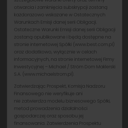
Catalyst
otwarcia i zamknięcia subskrypcji zostaną
lipiec 2026 r.
każdorazowo wskazane w Ostatecznych
Warunkach Emisji danej serii Obligacji.
Zabezpieczenie:
Ostateczne Warunki Emisji danej serii Obligacji
brak
zostaną opublikowane i będą dostępne na
stronie internetowej Spółki (www.best.com.pl)
oraz dodatkowo, wyłącznie w celach
Składanie zapisów
informacyjnych, na stronie internetowej Firmy
Inwestycyjnej – Michael / Ström Dom Maklerski
S.A. (www.michaelstrom.pl).
Kanały zapisu
Zatwierdzając Prospekt, Komisja Nadzoru
online – za pośrednictwem systemu
Finansowego nie weryfikuje ani
transakcyjnego myNSapp
nie zatwierdza modelu biznesowego Spółki,
osobiście i telefonicznie w Punkcie
metod prowadzenia działalności
Obsługi Klientów
gospodarczej oraz sposobu jej
pod nr infolinii: 12 422 31 00 (opłata
finansowania. Zatwierdzenia Prospektu
wg. stawek operatora)