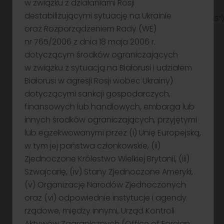
w związku z działaniami Rosji
usług Noble Securities
destabilizującymi sytuację na Ukrainie
S.A. (www.noblesecurities.pl,
biuro@noblesecurities.pl
) („NS”)
oraz Rozporządzeniem Rady (WE)
Jedynymi prawnie wiążącymi dokumentami
zawierającymi informacje o Emitencie oraz o Ofercie
nr 765/2006 z dnia 18 maja 2006 r.
Publicznej Obligacji serii E2 emitowanych w ramach
dotyczącym środków ograniczających
VI Publicznego Programu Emisji Obligacji Emitenta
w związku z sytuacją na Białorusi i udziałem
(„Obligacje”) są Prospekt Podstawowy Obligacji
Białorusi w agresji Rosji wobec Ukrainy)
Niezabezpieczonych, składający się z zestawu
dokumentów, tj. Dokumentu Rejestracyjnego
dotyczącymi sankcji gospodarczych,
i Dokumentu Ofertowego Obligacji Niezabezpieczonych,
finansowych lub handlowych, embarga lub
opublikowany w dniu 9 października 2025 r. („Prospekt”)
innych środków ograniczających, przyjętymi
wraz z suplementami i komunikatami aktualizującymi
lub egzekwowanymi przez (i) Unię Europejską,
do Prospektu oraz Ostateczne Warunki Emisji Obligacji
opublikowane dnia 15 czerwca 2026 r. („OWE”).
w tym jej państwa członkowskie, (ii)
Dokument Rejestracyjny dostępny jest na stronie
Zjednoczone Królestwo Wielkiej Brytanii, (iii)
internetowej Emitenta pod adresem:
Szwajcarię, (iv) Stany Zjednoczone Ameryki,
https://pragma.link/DRPragmaGOVIPEO. Dokument
(v) Organizację Narodów Zjednoczonych
Ofertowy Obligacji Niezabezpieczonych dostępny
jest na stronie internetowej Emitenta pod adresem:
oraz (vi) odpowiednie instytucje i agendy
https://pragma.link/DOONPragmaGOVIPEO.
rządowe, między innymi, Urząd Kontroli
OWE dostępne są na stronie internetowej Emitenta
Aktywów Zagranicznych (Office of Foreign