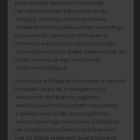
przez Komisję Nadzoru Finansowego
nie należy rozumieć jako poparcia dla
Rodzaj rachunku
Obligacji. W postępowaniu w sprawie
rachunek maklerski
zatwierdzenia Prospektu ocenie nie podlega
IKE
prawdziwość zawartych w Prospekcie
IKZE
informacji ani poziom ryzyka związanego
z prowadzoną przez Spółkę działalnością, ani
Opłacenie zapisu
ryzyka inwestycyjnego związanego
Zapis gotówkowy: przed złożeniem
z nabyciem Obligacji.
zapisu Inwestor musi posiadać na
Inwestycja w Obligacje oferowane w ramach
swoim rachunku maklerskim
Prospektu wiąże się z szeregiem ryzyk
środki pieniężne w kwocie stanowiącej
właściwych dla dłużnych papierów
iloczyn liczby Obligacji, na które
wartościowych oraz ryzykami związanymi
ma zamiar złożyć zapis
z działalnością Spółki. W szczególności
oraz ceny emisyjnej
zwraca się uwagę inwestorów, iż Obligacje
nie są depozytami (lokatami) bankowymi
i nie są objęte systemem gwarantowania