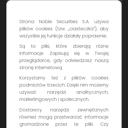
przez odniesienie, a w szczególności
z ryzykami związanymi z inwestowaniem
Załóż rachunek
w Obligacje, opisanymi w punktach
Strona Noble Securities S.A. używa
Zaloguj się do myNSapp
Prospektu zatytułowanych „Czynniki ryzyka”
plików cookies (tzw. „ciasteczka”), aby
oraz Ostatecznymi Warunkami Emisji danej
wszystkie jej funkcje działały poprawnie.
serii Obligacji. Wszelkie decyzje inwestycyjne
Są to pliki, które zbierają różne
dotyczące nabywania papierów
Dokumenty dotyczące
informacje. Zapisują się w Twojej
wartościowych Spółki powinny być
przeglądarce, gdy odwiedzasz naszą
obligacji:
podejmowane po analizie treści całego
stronę internetową.
Prospektu oraz Ostatecznych Warunków
Korzystamy też z plików cookies
Emisji danej serii Obligacji. W celu uzyskania
Prospekt emisyjny
podmiotów trzecich. Dzięki nim możemy
pełnych informacji na temat Spółki i oferty
używać narzędzi analitycznych,
na stronie Emitenta
publicznej Obligacji konieczne jest łączne
marketingowych i społecznych.
zapoznanie się z Prospektem, suplementami
Przeczytaj
i komunikatami aktualizującymi do Prospektu
Dostawcy narzędzi zewnętrznych
oraz Ostatecznymi Warunkami Emisji danej
również mogą przetwarzać informacje
Ogólne Warunki Emisji (OWE)
serii Obligacji.
gromadzone przez te pliki. Czy
na stronie Emitenta