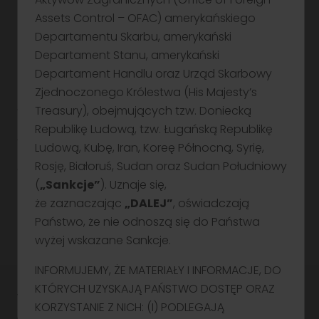
pod adresem: https://pragma.link/OWEPragmaGOE2.
Assets Control – OFAC) amerykańskiego
Dodatkowo w celach informacyjnych Prospekt
Departamentu Skarbu, amerykański
oraz OWE dostępne są na stronie internetowej Firmy
Inwestycyjnej: www.bdm.pl. Zatwierdzenia Prospektu
Departament Stanu, amerykański
przez Komisję Nadzoru Finansowego nie należy
Departament Handlu oraz Urząd Skarbowy
rozumieć jako poparcia dla Obligacji. Potencjalni
Zjednoczonego Królestwa (His Majesty’s
inwestorzy powinni przeczytać Prospekt
Treasury), obejmujących tzw. Doniecką
wraz z suplementami i komunikatami aktualizującymi
do Prospektu przed podjęciem decyzji inwestycyjnej
Republikę Ludową, tzw. Ługańską Republikę
w celu pełnego zrozumienia potencjalnych ryzyk
Ludową, Kubę, Iran, Koreę Północną, Syrię,
i korzyści związanych z decyzją o zainwestowaniu
Rosję, Białoruś, Sudan oraz Sudan Południowy
w Obligacje. W szczególności zwraca się uwagę
(
„Sankcje”
). Uznaje się,
inwestorów, że Obligacje nie są depozytami (lokatami)
bankowymi i nie są objęte systemem gwarantowania
że zaznaczając
„DALEJ”
, oświadczają
depozytów. Zapisy na Obligacje będą przyjmowane
Państwo, że nie odnoszą się do Państwa
przez Firmę Inwestycyjną oraz uczestników konsorcjum
wyżej wskazane Sankcje.
dystrybucyjnego, w tym Noble Securities S.A.
INFORMUJEMY, ŻE MATERIAŁY I INFORMACJE, DO
KTÓRYCH UZYSKAJĄ PAŃSTWO DOSTĘP ORAZ
KORZYSTANIE Z NICH: (I) PODLEGAJĄ