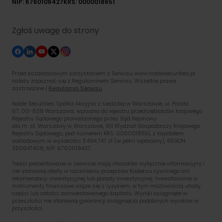
NIP: 6760108427
KRS: 0000018651
Zgłoś uwagę do strony
Przed każdorazowym korzystaniem z Serwisu www.noblesecurities.pl
należy zapoznać się z Regulaminem Serwisu. Wszelkie prawa
zastrzeżone |
Regulamin Serwisu
Noble Securities Spółka Akcyjna z siedzibą w Warszawie, ul. Prosta
67, 00-838 Warszawa, wpisana do rejestru przedsiębiorców Krajowego
Rejestru Sądowego prowadzonego przez Sąd Rejonowy
dla m. st. Warszawy w Warszawie, XIII Wydział Gospodarczy Krajowego
Rejestru Sądowego, pod numerem KRS: 0000018651, z kapitałem
zakładowym w wysokości 3.494.747 zł (w pełni wpłacony), REGON:
350647408, NIP: 6760108427.
Treści prezentowane w serwisie mają charakter wyłącznie informacyjny i
nie stanowią oferty w rozumieniu przepisów Kodeksu cywilnego ani
rekomendacji inwestycyjnej lub porady inwestycyjnej. Inwestowanie w
instrumenty finansowe wiąże się z ryzykiem, w tym możliwością utraty
części lub całości zainwestowanego kapitału. Wyniki osiągnięte w
przeszłości nie stanowią gwarancji osiągnięcia podobnych wyników w
przyszłości.