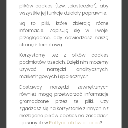
plików cookies (tzw. „ciasteczka”), aby
wszystkie jej funkcje działały poprawnie.
Detektyw Giełdowy 2026-08-04
Są to pliki, które zbierają różne
informacje. Zapisują się w Twojej
Dodano: 04.08.2026
przeglądarce, gdy odwiedzasz naszą
OTOCZENIE
stronę internetową.
TOP NEWS (NEUTRALNIE): Szansa na nowy szlag
Korzystamy też z plików cookies
żeglugi dla Omanu
podmiotów trzecich. Dzięki nim możemy
ENERGETYKA (NEUTRALNIE): Skutki wysokich upałów
używać narzędzi analitycznych,
marketingowych i społecznych.
SPÓŁKI z WIG20 i mWIG40
ALIOR BANK: Zysk netto 2Q26 zbliżony do
Dostawcy narzędzi zewnętrznych
konsensusu
również mogą przetwarzać informacje
LPP: (NEUTRALNIE) Wprowadzenie do obrotu na GPW
gromadzone przez te pliki. Czy
akcji zwykłych na okaziciela serii N
zgadzasz się na korzystanie z innych niż
MIRBUD: Umowa za 28,8 mln EUR
niezbędne plików cookies na zasadach
opisanych w
Polityce plików cookies
?
POLENERGIA (POZYTYWNIE): Duzi akcjonariusze