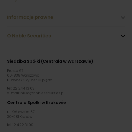
Informacje prawne
O Noble Securities
Siedziba Spółki (Centrala w Warszawie)
Prosta 67
00-838 Warszawa
Budynek Skyliner, 13 piętro
tel: 22 244 13 03
e-mail: biuro@noblesecurities.pl
Centrala Spółki w Krakowie
ul. Królewska 57
30-081 Kraków
tel: 12 422 31 00