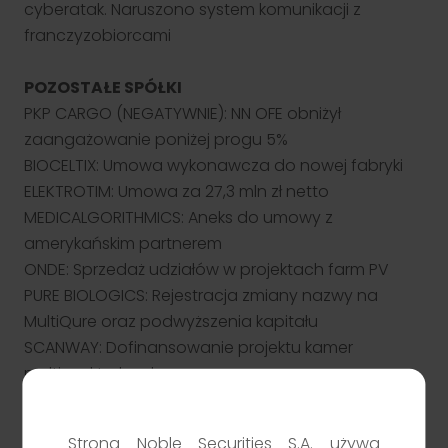
cyberatak. Naruszono system komunikacji z
franczyzobiorcami
POZOSTAŁE SPÓŁKI
PKP CARGO (NEGATYWNIE): NN OFE obniżył
zaangażowanie poniżej progu 5%
BIOCELTIX: Umowa wykonawcza do nowej fabryki
ELEKTROTIM: Umowa za 27,3 mln zł netto
MEDICALGORITHMICS: Aneks do umowy z
amerykańskim partnerem
ONDE: Sprzedaż udziałów w projektach farm PV
PURE BIOLOGICS: Rejestracja zmiany nazwy na
MultiQure oraz podwyższenia kapitału
SCANWAY: Dofinansowanie projektu kamer
multispektralnych
Zobacz PDF
Strona Noble Securities S.A. używa