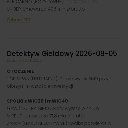
PKP CARGO (POZYTYWNIE): Insider trading
UNIBEP: Umowa za 408 mln zł brutto
Zobacz PDF
Detektyw Giełdowy 2026-08-05
Dodano: 05.08.2026
OTOCZENIE
TOP NEWS (NEUTRALNIE): Dobre wyniki AMD przy
olbrzymim wzroście inwestycji
SPÓŁKI z WIG20 i mWIG40
GPW (NEUTRALNIE): Obroty wyższe o 44% r/r
MIRBUD: Umowa za 71,8 mln zł brutto
ŻABKA: (LEKKO NEGATYWNIE) Spółka potwierdziła