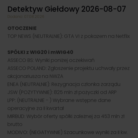
inwestycyjne oraz praktyczne aspekty inwestowania –
wszystko w przystępnej i interaktywnej formie.
Nasze oddziały
Detektyw Giełdowy 2026-08-07
Blog NS
Zacznij od rachunku
Dodano: 07.08.2026
Formularz kontaktowy
Cykl edukacyjny - Inwestowanie od podstaw. Zobacz odcinki!
Grupa kapitałowa
OTOCZENIE
TOP NEWS (NEUTRALNIE): GTA VI z pokazem na Netflix
SPÓŁKI z WIG20 i mWIG40
ASSECO BS: Wyniki poniżej oczekiwań
Klient korporacyjny
ASSECO POLAND: Zgłoszenie projektu uchwały przez
Pomagamy spółkom w pozyskaniu kapitału poprzez emisję
akcjonariusza na NWZA
obligacji i akcji – na rynku publicznym i prywatnym. Kompleksowa
obsługa procesu.
ENEA (NEUTRALNIE): Rezygnacja członka zarządu
Przejdź
JSW (POZYTYWNIE): 825 mln zł pożyczki od ARP
LPP: (NEUTRALNIE - ) Wybrane wstępne dane
operacyjne za II kwartał
MIRBUD: Wybór oferty spółki zależnej za 453 mln zł
brutto
MODIVO: (NEGATYWNIE) Szacunkowe wyniki za II kw.