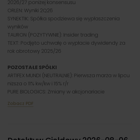
2026/27 poniżej konsensusu
ORLEN: Wyniki 2Q26
SYNEKTIK: Spółka spodziewa się wypłaszczenia
wyników
Klient TGE
TAURON (POZYTYWNIE): Insider trading
Zapewniamy profesjonalną obsługę uczestników rynku energii i
TEXT: Podjęto uchwałę o wypłacie dywidendy za
towarów giełdowych. Nasze wsparcie obejmuje zarówno
doradztwo, jak i rozwiązania techniczne.
rok obrotowy 2025/26
Przejdź
POZOSTAŁE SPÓŁKI
ARTIFEX MUNDI (NEUTRALNIE): Pierwsza marża w lipcu
niższa o 11% kw/kw i 15% r/r
PURE BIOLOGICS: Zmiany w akcjonariacie
Zobacz PDF