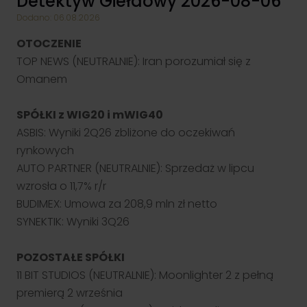
Detektyw Giełdowy 2026-08-06
Dodano: 06.08.2026
OTOCZENIE
TOP NEWS (NEUTRALNIE): Iran porozumiał się z
Omanem
SPÓŁKI z WIG20 i mWIG40
ASBIS: Wyniki 2Q26 zbliżone do oczekiwań
rynkowych
AUTO PARTNER (NEUTRALNIE): Sprzedaż w lipcu
wzrosła o 11,7% r/r
BUDIMEX: Umowa za 208,9 mln zł netto
SYNEKTIK: Wyniki 3Q26
POZOSTAŁE SPÓŁKI
11 BIT STUDIOS (NEUTRALNIE): Moonlighter 2 z pełną
premierą 2 września