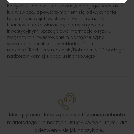
korzyści z transakcji realizowanych na jego podstawie
lub w związku z powstrzymaniem się od wykonania
takich transakcji. Inwestowanie w instrumenty
finansowe może wiązać się z dużym ryzykiem
inwestycyjnym. Szczegółowe informacje o ryzyku
związanym z inwestowaniem dostępne są na:
www.noblesecurities.pl w zakładce: Dom
maklerski/Rachunek maklerski/Dokumenty. NS podlega
nadzorowi Komisji Nadzoru Finansowego.
Masz pytania dotyczące inwestowania, rachunku
maklerskiego lub naszych usług? Wypełnij formularz
– odezwiemy się jak najszybciej.