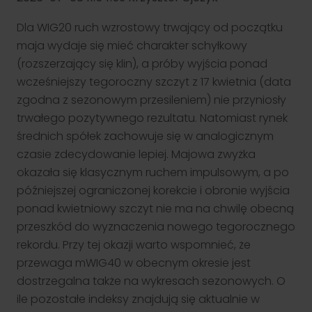
Emitentów
O Noble Securities
Oferujemy kompleksowe rozwiązania inwestycyjne dla osób
Misja
Dla WIG20 ruch wzrostowy trwający od początku
prywatnych – zarówno dla początkujących, jak i doświadczonych
inwestorów.
Rekomendacje w ramach doradztwa
Misją Noble Securities jest wspieranie klientów w
maja wydaje się mieć charakter schyłkowy
podejmowaniu świadomych decyzji inwestycyjnych poprzez
Przejdź
inwestycyjnego
(rozszerzający się klin), a próby wyjścia ponad
profesjonalne doradztwo inwestycyjne, transparentne
rozwiązania i indywidualne podejście – na każdym etapie
Strategiczne spojrzenie na trendy rynkowe.
wcześniejszy tegoroczny szczyt z 17 kwietnia (data
drogi inwestora.
Noble Order
Bio
zgodna z sezonowym przesileniem) nie przyniosły
Sprawdź system powiadomień SMS, który najszybciej
Noble Securities to dom maklerski z ponad 30-letnim
trwałego pozytywnego rezultatu. Natomiast rynek
poinformuje o wydanej dla Ciebie rekomendacji w ramach
doświadczeniem – działamy na rynku kapitałowym
doradztwa inwestycyjnego. Reaguj na trendy rynkowe,
średnich spółek zachowuje się w analogicznym
nieprzerwanie od 1994 roku, oferując klientom profesjonalne i
Oferta
bezpieczne rozwiązania inwestycyjne.
czasie zdecydowanie lepiej. Majowa zwyżka
Zobacz co obecnie mamy w ofercie
Kariera
okazała się klasycznym ruchem impulsowym, a po
Dołącz do zespołu Noble Securities i rozwijaj karierę w
późniejszej ograniczonej korekcie i obronie wyjścia
dynamicznym środowisku rynku kapitałowego, korzystając z
Edukacja
wiedzy ekspertów i ponad 30-letniego doświadczenia firmy.
ponad kwietniowy szczyt nie ma na chwilę obecną
Kompendium wiedzy
przeszkód do wyznaczenia nowego tegorocznego
Klient instytucjonalny
Materiały edukacyjne dla Klienta
Poznaj nas
rekordu. Przy tej okazji warto wspomnieć, że
NS Akademia
Wspieramy firmy i inwestorów profesjonalnych w skutecznym
Zarząd
zarządzaniu aktywami i realizacji strategii inwestycyjnych.
przewaga mWIG40 w obecnym okresie jest
Misja
Indywidualne podejście, doradztwo, analizy
Wyróżnienia
dostrzegalna także na wykresach sezonowych. O
Webinary
Przejdź
Wyniki naszych rekomendacji
ile pozostałe indeksy znajdują się aktualnie w
Omawiamy aktualne wydarzenia rynkowe, strategie