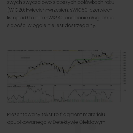
inwestycyjne oraz praktyczne aspekty inwestowania –
swych zwyczajowo słabszych połówkach roku
wszystko w przystępnej i interaktywnej formie.
Nasze oddziały
(WIG20: kwiecień-wrzesień, sWIG80: czerwiec-
Blog NS
Zacznij od rachunku
listopad) to dla mWIG40 podobnie długi okres
Formularz kontaktowy
Cykl edukacyjny - Inwestowanie od podstaw. Zobacz odcinki!
Grupa kapitałowa
słabości w ogóle nie jest dostrzegalny.
Klient korporacyjny
Pomagamy spółkom w pozyskaniu kapitału poprzez emisję
obligacji i akcji – na rynku publicznym i prywatnym. Kompleksowa
obsługa procesu.
Przejdź
Prezentowany tekst to fragment materiału
opublikowanego w Detektywie Giełdowym.