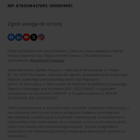
NIP: 6760108427
KRS: 0000018651
Zgłoś uwagę do strony
Przed każdorazowym korzystaniem z Serwisu www.noblesecurities.pl
należy zapoznać się z Regulaminem Serwisu. Wszelkie prawa
zastrzeżone |
Regulamin Serwisu
Noble Securities Spółka Akcyjna z siedzibą w Warszawie, ul. Prosta
67, 00-838 Warszawa, wpisana do rejestru przedsiębiorców Krajowego
Rejestru Sądowego prowadzonego przez Sąd Rejonowy
dla m. st. Warszawy w Warszawie, XIII Wydział Gospodarczy Krajowego
Rejestru Sądowego, pod numerem KRS: 0000018651, z kapitałem
zakładowym w wysokości 3.494.747 zł (w pełni wpłacony), REGON:
350647408, NIP: 6760108427.
Treści prezentowane w serwisie mają charakter wyłącznie informacyjny i
nie stanowią oferty w rozumieniu przepisów Kodeksu cywilnego ani
rekomendacji inwestycyjnej lub porady inwestycyjnej. Inwestowanie w
instrumenty finansowe wiąże się z ryzykiem, w tym możliwością utraty
części lub całości zainwestowanego kapitału. Wyniki osiągnięte w
przeszłości nie stanowią gwarancji osiągnięcia podobnych wyników w
przyszłości.