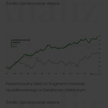
Analiz
Źródło: Opracowanie własne
Klient TGE
Zapewniamy profesjonalną obsługę uczestników rynku energii i
towarów giełdowych. Nasze wsparcie obejmuje zarówno
doradztwo, jak i rozwiązania techniczne.
Przejdź
Analiz
Prezentowany tekst to fragment materiału
opublikowanego w Detektywie Giełdowym.
Źródło: Opracowanie własne