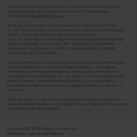
Przed każdorazowym korzystaniem z Serwisu www.noblesecurities.pl
należy zapoznać się z Regulaminem Serwisu. Wszelkie prawa
zastrzeżone |
Regulamin Serwisu
Noble Securities Spółka Akcyjna z siedzibą w Warszawie, ul. Prosta
67, 00-838 Warszawa, wpisana do rejestru przedsiębiorców Krajowego
Rejestru Sądowego prowadzonego przez Sąd Rejonowy
dla m. st. Warszawy w Warszawie, XIII Wydział Gospodarczy Krajowego
Rejestru Sądowego, pod numerem KRS: 0000018651, z kapitałem
zakładowym w wysokości 3.494.747 zł (w pełni wpłacony), REGON:
350647408, NIP: 6760108427.
Treści prezentowane w serwisie mają charakter wyłącznie informacyjny i
nie stanowią oferty w rozumieniu przepisów Kodeksu cywilnego ani
rekomendacji inwestycyjnej lub porady inwestycyjnej. Inwestowanie w
instrumenty finansowe wiąże się z ryzykiem, w tym możliwością utraty
części lub całości zainwestowanego kapitału. Wyniki osiągnięte w
przeszłości nie stanowią gwarancji osiągnięcia podobnych wyników w
przyszłości.
Noble Securities S.A. jest firmą inwestycyjną działającą na podstawie
zezwoleń Komisji Nadzoru Finansowego, która jest organem nadzorującym
działalność Noble Securities S.A.
PL
EN
Copyright © 2026 Noble Securities S.A.
Realizacja: Agencja Mint Media