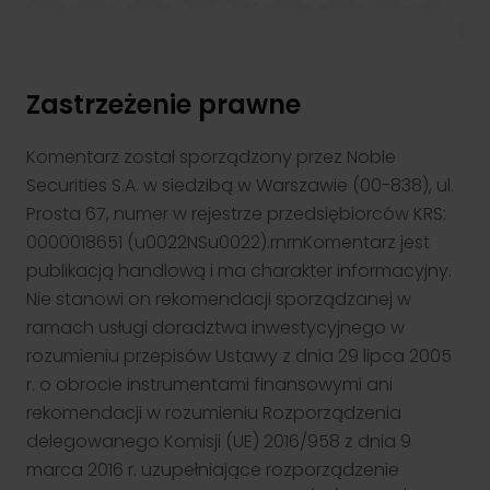
Zastrzeżenie prawne
Klient TGE
Zapewniamy profesjonalną obsługę uczestników rynku energii i
towarów giełdowych. Nasze wsparcie obejmuje zarówno
Komentarz został sporządzony przez Noble
doradztwo, jak i rozwiązania techniczne.
Securities S.A. w siedzibą w Warszawie (00-838), ul.
Przejdź
Prosta 67, numer w rejestrze przedsiębiorców KRS:
0000018651 (u0022NSu0022).rnrnKomentarz jest
publikacją handlową i ma charakter informacyjny.
Nie stanowi on rekomendacji sporządzanej w
ramach usługi doradztwa inwestycyjnego w
rozumieniu przepisów Ustawy z dnia 29 lipca 2005
r. o obrocie instrumentami finansowymi ani
rekomendacji w rozumieniu Rozporządzenia
delegowanego Komisji (UE) 2016/958 z dnia 9
marca 2016 r. uzupełniające rozporządzenie