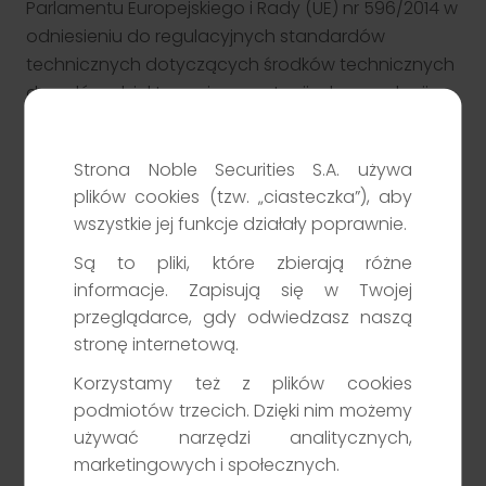
Parlamentu Europejskiego i Rady (UE) nr 596/2014 w
odniesieniu do regulacyjnych standardów
technicznych dotyczących środków technicznych
do celów obiektywnej prezentacji rekomendacji
inwestycyjnych lub innych informacji
rekomendujących lub sugerujących strategię
Strona Noble Securities S.A. używa
inwestycyjną oraz ujawniania interesów
plików cookies (tzw. „ciasteczka”), aby
partykularnych lub wskazań konfliktów interesów.
wszystkie jej funkcje działały poprawnie.
Komentarz nie został przygotowany zgodnie z
wymogami prawnymi zapewniającymi
Są to pliki, które zbierają różne
niezależność badań inwestycyjnych oraz nie
informacje. Zapisują się w Twojej
przeglądarce, gdy odwiedzasz naszą
podlega żadnym zakazom w zakresie
stronę internetową.
rozpowszechniania badań
inwestycyjnych.rnrnKomentarz został sporządzony
Korzystamy też z plików cookies
bez uwzględnienia indywidualnej sytuacji oraz
podmiotów trzecich. Dzięki nim możemy
potrzeb osoby korzystającej z komentarza, a przy
używać narzędzi analitycznych,
sporządzaniu komentarza NS działał z należytą
marketingowych i społecznych.