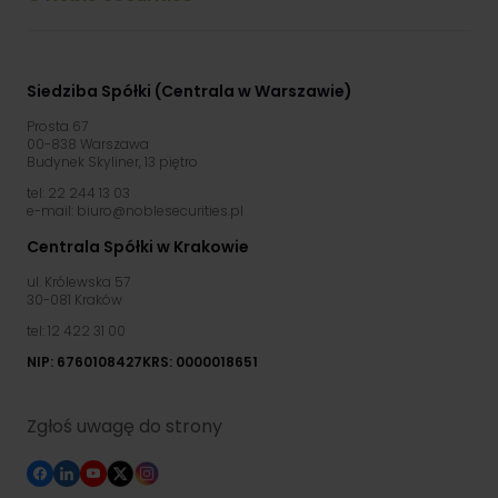
Siedziba Spółki (Centrala w Warszawie)
Prosta 67
00-838 Warszawa
Budynek Skyliner, 13 piętro
tel: 22 244 13 03
e-mail: biuro@noblesecurities.pl
Centrala Spółki w Krakowie
ul. Królewska 57
30-081 Kraków
tel: 12 422 31 00
NIP: 6760108427
KRS: 0000018651
Zgłoś uwagę do strony